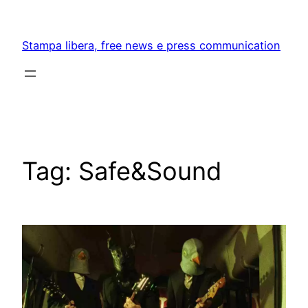
Skip
to
Stampa libera, free news e press communication
content
Tag:
Safe&Sound