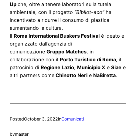
Up
che, oltre a tenere laboratori sulla tutela
ambientale, con il progetto
“Bibliot-eco”
ha
incentivato a ridurre il consumo di plastica
aumentando la cultura.
Il
Roma International Buskers Festival
è ideato e
organizzato dall’agenzia di
comunicazione
Gruppo Matches
, in
collaborazione con il
Porto Turistico di Roma,
il
patrocinio di
Regione Lazio
,
Municipio X
e
Siae
e
altri partners come
Chinotto Neri
e
NaBiretta
.
Posted
October 3, 2022
in
Comunicati
by
master