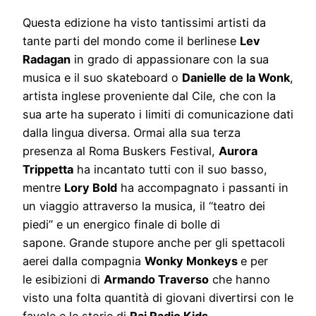
Questa edizione ha visto tantissimi artisti da
tante parti del mondo come il berlinese
Lev
Radagan
in grado di appassionare con la sua
musica e il suo skateboard o
Danielle de la Wonk
,
artista inglese proveniente dal Cile, che con la
sua arte ha superato i limiti di comunicazione dati
dalla lingua diversa. Ormai alla sua terza
presenza al Roma Buskers Festival,
Aurora
Trippetta
ha incantato tutti con il suo basso,
mentre
Lory Bold
ha accompagnato i passanti in
un viaggio attraverso la musica, il “teatro dei
piedi” e un energico finale di bolle di
sapone. Grande stupore anche per gli spettacoli
aerei dalla compagnia
Wonky Monkeys
e per
le esibizioni di
Armando Traverso
che hanno
visto una folta quantità di giovani divertirsi con le
favole e le storie di
Rai Radio Kids
.