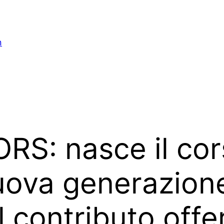
n
S: nasce il cor
nuova generazion
l contributo offe