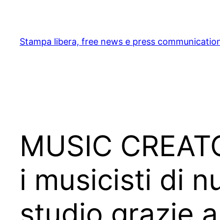
Skip
to
content
Stampa libera, free news e press communicatio
MUSIC CREATOR
i musicisti di 
studio grazie a