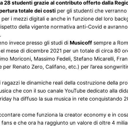
 a 28 studenti grazie al contributo offerto dalla Regi
pertura totale dei costi
per gli studenti che verranno 
ne per i mezzi digitali e anche in funzione del loro b
 rispetto della vigente normativa anti-Covid e avrann
.
nno invece presso gli studi di
Musicoff
sempre a Roma 
l mese di dicembre 2021 per un totale di circa 80 ore d
mo Moriconi, Massimo Fedeli, Stefano Micarelli, Franc
per Renato Zero, Califano, etc.) per l’area songwrit
i ragazzi le dinamiche reali della costruzione della pr
sica che con il suo canale YouTube dedicato alla didat
riday ha diffuso la sua musica in rete conquistando 20
ccontare come funziona la creator economy e in cosa
 fans e che ora ha raggiunto un valore di oltre 4 miliard