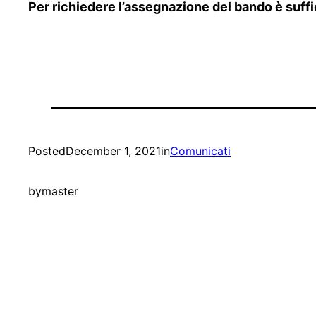
Per richiedere l’assegnazione del bando è suffi
Posted
December 1, 2021
in
Comunicati
by
master