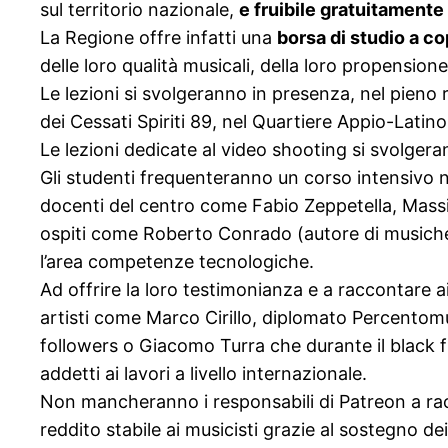
sul territorio nazionale,
e fruibile gratuitamente
La Regione offre infatti una
borsa di studio a co
delle loro qualità musicali, della loro propensio
Le lezioni si svolgeranno in presenza, nel pieno
dei Cessati Spiriti 89, nel Quartiere Appio-Latino
Le lezioni dedicate al video shooting si svolgera
Gli studenti frequenteranno un corso intensivo ne
docenti del centro come Fabio Zeppetella, Massi
ospiti come Roberto Conrado (autore di musiche 
l’area competenze tecnologiche.
Ad offrire la loro testimonianza e a raccontare a
artisti come Marco Cirillo, diplomato Percentomu
followers o Giacomo Turra che durante il black f
addetti ai lavori a livello internazionale.
Non mancheranno i responsabili di Patreon a ra
reddito stabile ai musicisti grazie al sostegno dei