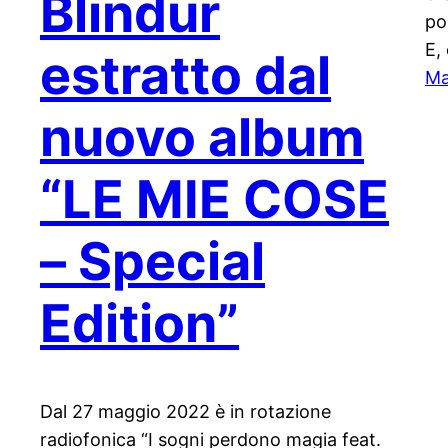
Blindur
po
E,
estratto dal
Ma
nuovo album
“LE MIE COSE
– Special
Edition”
Dal 27 maggio 2022 è in rotazione
radiofonica “I sogni perdono magia feat.