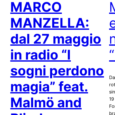
MARCO
MANZELLA:
e
dal 27 maggio
in radio
“I
sogni perdono
Da
magia” feat.
ro
si
Malmö and
19
Fo
br