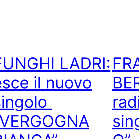
FUNGHI LADRI:
FR
esce il nuovo
BER
singolo
rad
“VERGOGNA
sin