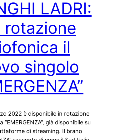
NGHI LADRI:
n rotazione
iofonica il
vo singolo
MERGENZA”
zo 2022 è disponibile in rotazione
ca “EMERGENZA”, già disponibile su
iattaforme di streaming. Il brano
A” racconta di come il Sud Italia