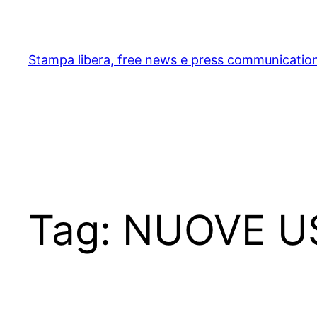
Skip
to
content
Stampa libera, free news e press communicatio
Tag:
NUOVE U