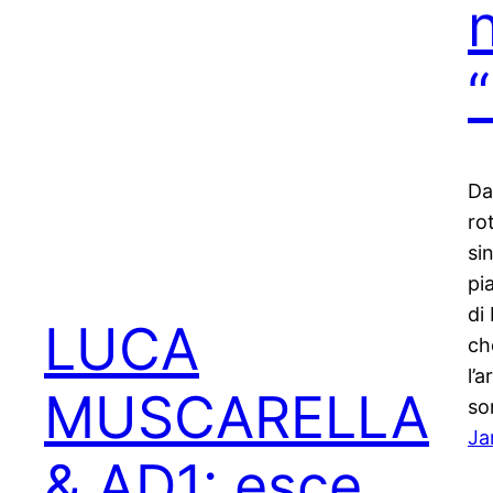
Da
ro
si
pi
di
LUCA
ch
l’
MUSCARELLA
so
Ja
& AD1: esce