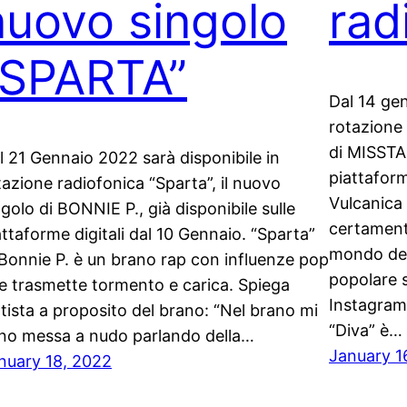
nuovo singolo
rad
“SPARTA”
Dal 14 gen
rotazione 
di MISSTAK
l 21 Gennaio 2022 sarà disponibile in
piattaform
tazione radiofonica “Sparta”, il nuovo
Vulcanica
ngolo di BONNIE P., già disponibile sulle
certament
attaforme digitali dal 10 Gennaio. “Sparta”
mondo del
 Bonnie P. è un brano rap con influenze pop
popolare 
e trasmette tormento e carica. Spiega
Instagram 
artista a proposito del brano: “Nel brano mi
“Diva” è…
no messa a nudo parlando della…
January 1
nuary 18, 2022