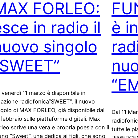
MAX FORLEO:
FU
sce in radio il
è i
nuovo singolo
rad
“SWEET”
nuo
“E
 venerdì 11 marzo è disponibile in
tazione radiofonica“SWEET”, il nuovo
ngolo di MAX FORLEO, già disponibile dal
Dal 11 Mar
 febbraio sulle piattaforme digitali. Max
radiofoni
rleo scrive una vera e propria poesia con il
tutte le p
ano “Sweet”, una dedica ai figli, che sono
“EMERGENZ