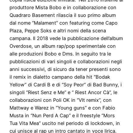
produttore Mista Bobo e in collaborazione con
Quadraro Basement rilascia il suo primo album
dal nome ‘’Malament’’ con featuring come Capo
Plaza, Peppe Soks e altri nomi della scena
campana. Il 2018 vede la pubblicazione dell’album
Overdose, un album rap/pop sperimentale con
alle produzioni Bobo e Dms. In seguito tra le
pubblicazioni di vari singoli e collaborazioni negli
anni successivi, di sicuro da tener presenti sono
il remix in dialetto campano della hit ‘’Bodak
Yellow’’ di Cardi B e di ‘’Soy Peor’’ di Bad Bunny, i
singoli ‘’Riest Senz e Me’’ e ‘’ Riest Ancor Cà’’, le
collaborazioni con Poli OK in ‘’Vlt remix’’, con
Mattway e Warez in ‘’Young guns’’ e con Fabio
Musta in ‘’Nun Perd A Cap’’ e il freestyle ‘’Mors
Tua Vita Mea’’ uscito nel periodo di lockdown, in
cui unisce al rap un intro cantato in voce lirica.