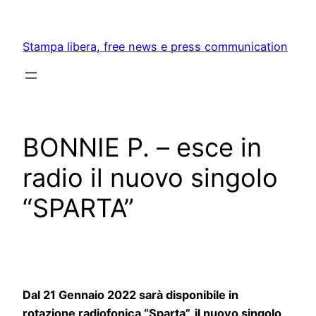
Skip
to
Stampa libera, free news e press communication
content
BONNIE P. – esce in
radio il nuovo singolo
“SPARTA”
Dal 21 Gennaio 2022 sarà disponibile in
rotazione radiofonica “Sparta”, il nuovo singolo