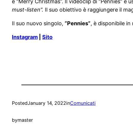
e “Merry Christmas”. Il videoclip di “Pennies” 
must-listen”.
Il suo obiettivo è raggiungere il 
Il suo nuovo singolo,
“Pennies”
, è disponibile i
Instagram
|
Sito
Posted
January 14, 2022
in
Comunicati
by
master