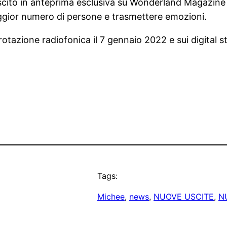
è uscito in anteprima esclusiva su Wonderland Magazin
maggior numero di persone e trasmettere emozioni.
n rotazione radiofonica il 7 gennaio 2022 e sui digital 
Tags:
Michee
, 
news
, 
NUOVE USCITE
, 
N