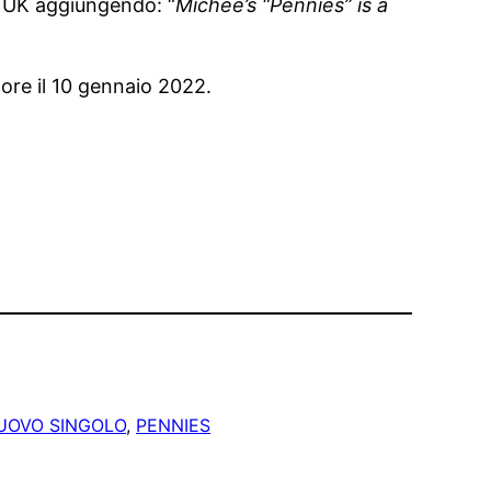
e UK aggiungendo: “
Michee’s “Pennies” is a
store il 10 gennaio 2022.
UOVO SINGOLO
, 
PENNIES