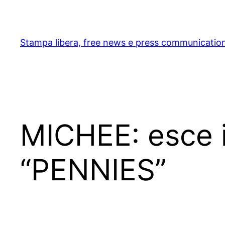
Skip
to
content
Stampa libera, free news e press communicatio
MICHEE: esce i
“PENNIES”