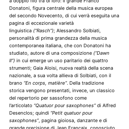
a doppio filo tra di loro: il grande Franco
Donatoni, figura centrale della musica europea
del secondo Novecento, di cui verrà eseguita una
pagina di eccezionale varietà
linguistica
(“Rasch”)
; Alessandro Solbiati,
personalità di prima grandezza della musica
contemporanea italiana, che con Donatoni ha
studiato, autore di una composizione
(“Dawn
II”)
in cui emerge un uso paritario dei quattro
strumenti; Gaia Aloisi, nuova realtà della scena
nazionale, a sua volta allieva di Solbiati, con il
brano
“En corps, matière”
. Della tradizione
storica vengono presentati, invece, un classico
del repertorio per sassofono come
l’articolato
“Quatuor pour saxophones”
di Alfred
Desenclos; quindi
“Petit quatuor pour
saxophones”
, pagina gioiosa, danzante e di
grande precisione di Jean Francaix, conosciuto