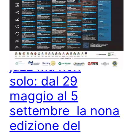
Classica, tango,
jazz ma non
solo: dal 29
maggio al 5
settembre la nona
edizione del