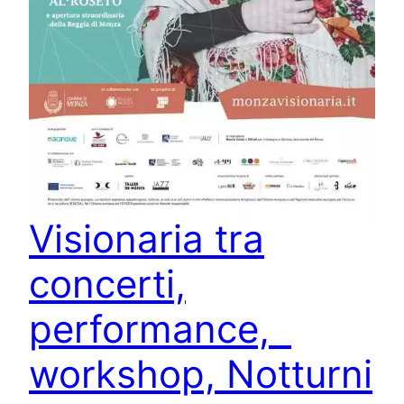
Canta, prega,
ama: dal 7 al 17
maggio
riecco Monza
Visionaria tra
concerti,
performance,
workshop, Notturni