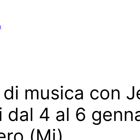
n
 di musica con Je
ni dal 4 al 6 gen
ro (Mi)