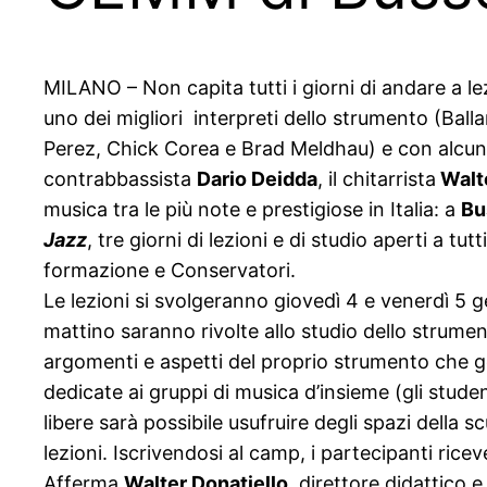
MILANO – Non capita tutti i giorni di andare a le
uno dei migliori interpreti dello strumento (Balla
Perez, Chick Corea e Brad Meldhau) e con alcuni 
contrabbassista
Dario Deidda
, il chitarrista
Walte
musica tra le più note e prestigiose in Italia: a
Bu
Jazz
, tre giorni di lezioni e di studio aperti a tutt
formazione e Conservatori.
Le lezioni si svolgeranno giovedì 4 e venerdì 5 ge
mattino saranno rivolte allo studio dello strume
argomenti e aspetti del proprio strumento che g
dedicate ai gruppi di musica d’insieme (gli studen
libere sarà possibile usufruire degli spazi della s
lezioni. Iscrivendosi al camp, i partecipanti ricev
Afferma
Walter Donatiello
, direttore didattico 