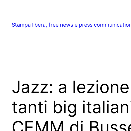
Skip
to
content
Stampa libera, free news e press communicatio
Jazz: a lezione
tanti big italia
CEMM di Busse