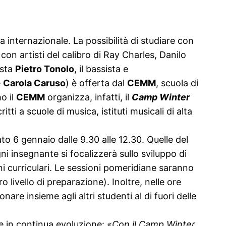
a internazionale. La possibilità di studiare con
 con artisti del calibro di Ray Charles, Danilo
ista
Pietro Tonolo
, il bassista e
e
Carola Caruso
) è offerta dal
CEMM
, scuola di
o il
CEMM
organizza, infatti, il
Camp Winter
ritti a scuole di musica, istituti musicali di alta
ato 6 gennaio dalle 9.30 alle 12.30. Quelle del
i insegnante si focalizzerà sullo sviluppo di
 curriculari. Le sessioni pomeridiane saranno
 livello di preparazione). Inoltre, nelle ore
are insieme agli altri studenti al di fuori delle
 e in continua evoluzione:
«Con il Camp Winter