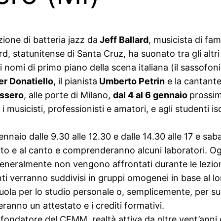
zione di batteria jazz da
Jeff Ballard
, musicista di fam
rd, statunitense di Santa Cruz, ha suonato tra gli altri
nomi di primo piano della scena italiana (il sassofon
r Donatiello
, il pianista
Umberto Petrin
e la cantant
ssero
, alle porte di Milano,
dal 4 al 6 gennaio
prossim
i i musicisti, professionisti e amatori, e agli studenti isc
nnaio dalle 9.30 alle 12.30 e dalle 14.30 alle 17 e sab
nto e al canto e comprenderanno alcuni laboratori. Ogn
eneralmente non vengono affrontati durante le lezioni
ti verranno suddivisi in gruppi omogenei in base al loro
cuola per lo studio personale o, semplicemente, per suon
eranno un attestato e i crediti formativi.
e fondatore del CEMM, realtà attiva da oltre vent’anni