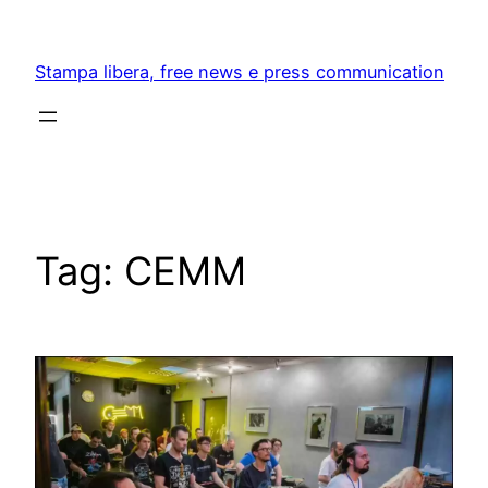
Skip
to
Stampa libera, free news e press communication
content
Tag:
CEMM