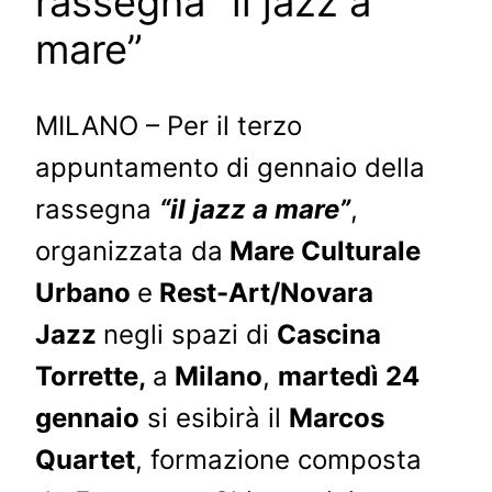
rassegna “il jazz a
mare”
MILANO – Per il terzo
appuntamento di gennaio della
rassegna
“il jazz a mare”
,
organizzata da
Mare Culturale
Urbano
e
Rest-Art/Novara
Jazz
negli spazi di
Cascina
Torrette,
a
Milano
,
martedì 24
gennaio
si esibirà il
Marcos
Quartet
, formazione composta