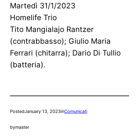
Martedì 31/1/2023
Homelife Trio
Tito Mangialajo Rantzer
(contrabbasso); Giulio Maria
Ferrari (chitarra); Dario Di Tullio
(batteria).
Posted
January 13, 2023
in
Comunicati
by
master