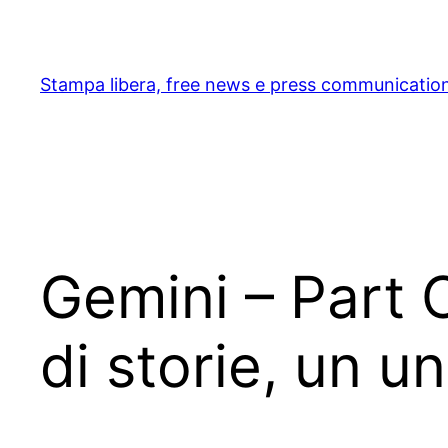
Skip
to
content
Stampa libera, free news e press communicatio
Gemini – Part 
di storie, un u