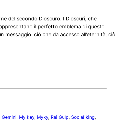
nome del secondo Dioscuro. I Dioscuri, che
 rappresentano il perfetto emblema di questo
un messaggio: ciò che dà accesso all’eternità, ciò
, 
Gemini
, 
My key
, 
Myky
, 
Rai Gulp
, 
Social king
, 