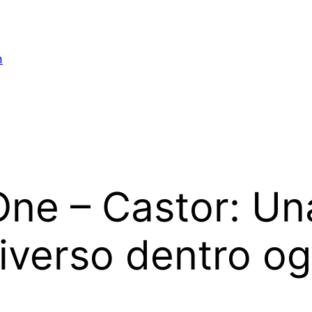
n
One – Castor: Un
niverso dentro o