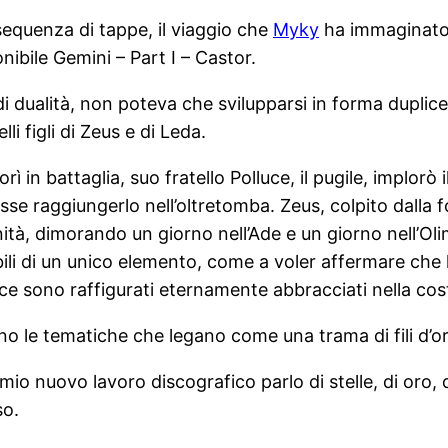
sequenza di tappe, il viaggio che
Myky
ha immaginato 
ibile Gemini – Part I – Castor.
 di dualità, non poteva che svilupparsi in forma dupli
li figli di Zeus e di Leda.
ì in battaglia, suo fratello Polluce, il pugile, implorò
esse raggiungerlo nell’oltretomba. Zeus, colpito dalla f
rnità, dimorando un giorno nell’Ade e un giorno nell’Oli
sibili di un unico elemento, come a voler affermare ch
e sono raffigurati eternamente abbracciati nella costel
ono le tematiche che legano come una trama di fili d’
nuovo lavoro discografico parlo di stelle, di oro, di l
so.