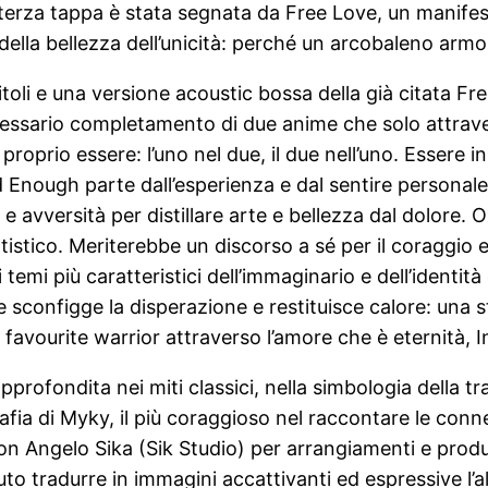
a terza tappa è stata segnata da Free Love, un manifesto
ella bellezza dell’unicità: perché un arcobaleno armon
titoli e una versione acoustic bossa della già citata 
necessario completamento di due anime che solo attra
oprio essere: l’uno nel due, il due nell’uno. Essere i
d Enough parte dall’esperienza e dal sentire personal
à e avversità per distillare arte e bellezza dal dolore.
istico. Meriterebbe un discorso a sé per il coraggio e l
temi più caratteristici dell’immaginario e dell’identità d
sconfigge la disperazione e restituisce calore: una sto
 favourite warrior attraverso l’amore che è eternità, In
pprofondita nei miti classici, nella simbologia della tr
fia di Myky, il più coraggioso nel raccontare le connes
n Angelo Sika (Sik Studio) per arrangiamenti e produ
to tradurre in immagini accattivanti ed espressive l’a