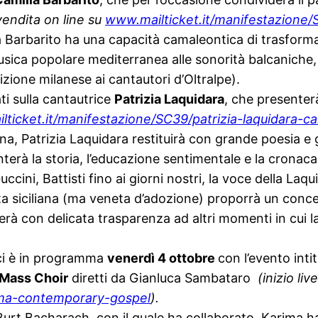
evendita on line su
www.mailticket.it/
manifestazione/S
 Barbarito ha una capacità camaleontica di trasforma
musica popolare mediterranea alle sonorità balcaniche,
dizione milanese ai cantautori d’Oltralpe).
tati sulla cantautrice
Patrizia Laquidara
, che presenterà
ticket.it/
manifestazione/SC39/patrizia-
laquidara-ca
ana, Patrizia Laquidara restituirà con grande poesia e 
nterà la storia, l’educazione sentimentale e la cronac
ni, Battisti fino ai giorni nostri, la voce della Laqui
a siciliana (ma veneta d’adozione) proporrà un concer
erà con delicata trasparenza ad altri momenti in cui 
nci è in programma
venerdì 4 ottobre
con l’evento inti
Mass Choir
diretti da Gianluca Sambataro
(inizio li
ma-
contemporary-gospel
).
t Bacharach, con il quale ha collaborato, Karima ha 