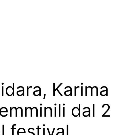
uidara, Karima
emminili dal 2
l festival