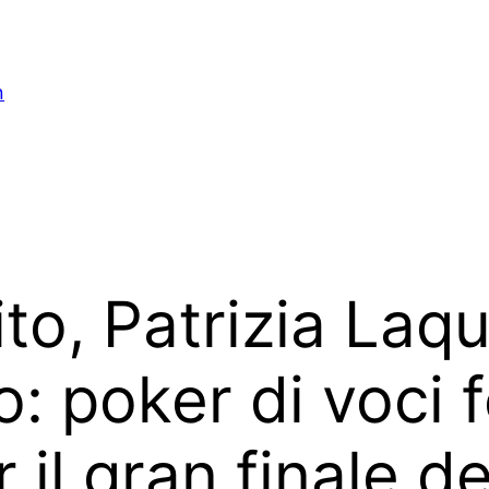
n
to, Patrizia Laq
: poker di voci f
 il gran finale de