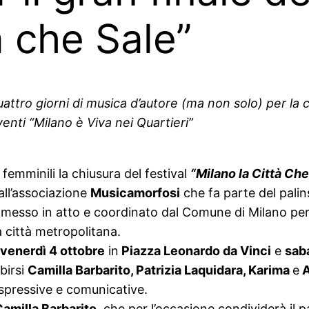
à che Sale”
ttro giorni di musica d’autore (ma non solo) per la c
venti
“Milano è Viva nei Quartieri”
femminili la chiusura del festival
“Milano la Città Che
all’associazione
Musicamorfosi
che fa parte del palin
e messo in atto e coordinato dal Comune di Milano per
a città metropolitana.
venerdì 4 ottobre
in
Piazza Leonardo da Vinci
e
sab
birsi
Camilla Barbarito, Patrizia Laquidara, Karima
e
A
spressive e comunicative.
amilla Barbarito
, che per l’occasione condividerà il 