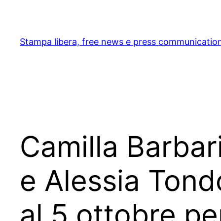
Skip
to
content
Stampa libera, free news e press communicatio
Camilla Barbari
e Alessia Tondo
al 5 ottobre per