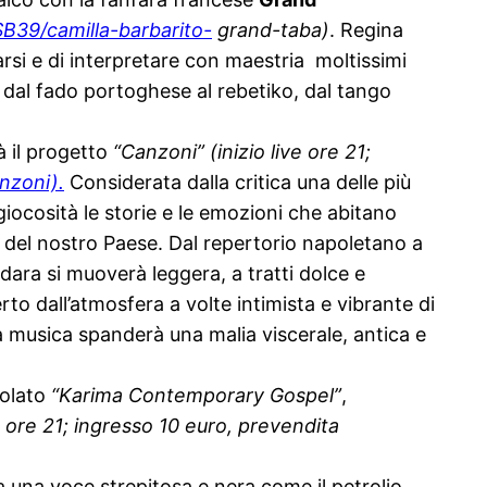
B39/camilla-
barbarito-
grand-taba)
. Regina
rsi e di interpretare con maestria moltissimi
 dal fado portoghese al rebetiko, dal tango
 il progetto
“Canzoni”
(inizio live ore 21;
nzoni).
Considerat
a dalla critica una delle più
giocosità le storie e le emozioni che abitano
a del nostro Paese. Dal repertorio napoletano a
dara si muoverà leggera, a tratti dolce e
to dall’atmosfera a volte intimista e vibrante di
la musica spanderà una malia viscerale, antica e
tolato
“Karima Contemporary Gospel”
,
ve ore 21; ingresso 10 euro, prevendita
una voce strepitosa e nera come il petrolio,