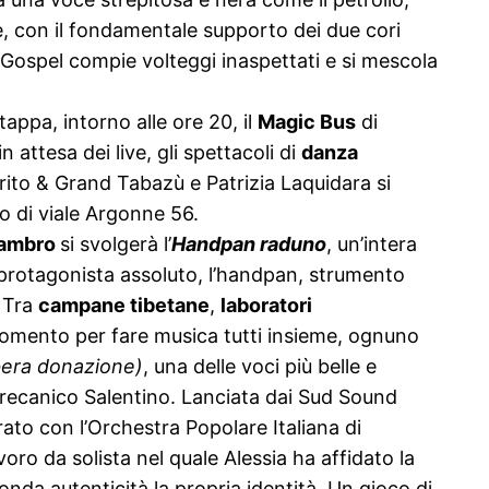
l che, con il fondamentale supporto dei due cori
l Gospel compie volteggi inaspettati e si mescola
tappa, intorno alle ore 20, il
Magic Bus
di
in attesa dei live, gli spettacoli di
danza
rito & Grand Tabazù e Patrizia Laquidara si
eo di viale Argonne 56.
Lambro
si svolgerà l’
Handpan raduno
, un’intera
n, protagonista assoluto, l’handpan, strumento
. Tra
campane tibetane
,
laboratori
omento per fare musica tutti insieme, ognuno
ibera donazione)
, una delle voci più belle e
Grecanico Salentino. Lanciata dai Sud Sound
rato con l’Orchestra Popolare Italiana di
oro da solista nel quale Alessia ha affidato la
fonda autenticità la propria identità. Un gioco di