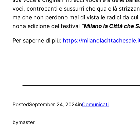
voci, controcanti e sussurri che qua e là strizzan
ma che non perdono mai di vista le radici da cui 
nona edizione del festival
“Milano la Città che S
Per saperne di più:
https://milanolacittachesale.
i
Posted
September 24, 2024
in
Comunicati
by
master