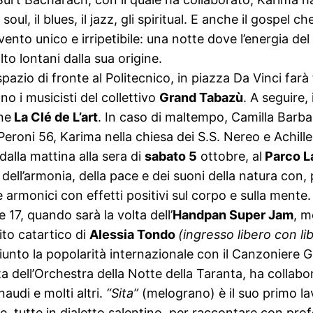
 soul, il blues, il jazz, gli spiritual. E anche il gospe
ento unico e irripetibile: una notte dove l’energia de
o lontani dalla sua origine.
pazio di fronte al Politecnico, in piazza Da Vinci farà 
o i musicisti del collettivo
Grand Tabazù
. A seguire, 
one
La Clé de L’art
. In caso di maltempo, Camilla Barba
 Peroni 56, Karima nella chiesa dei S.S. Nereo e Achill
dalla mattina alla sera di
sabato 5
ottobre, al
Parco 
o, dell’armonia, della pace e dei suoni della natura co
e armonici con effetti positivi sul corpo e sulla mente
e 17, quando sarà la volta dell’
Handpan Super Jam
, m
rito catartico di
Alessia Tondo
(ingresso libero con l
iunto la popolarità internazionale con il Canzoniere 
ta dell’Orchestra della Notte della Taranta, ha collabo
udi e molti altri.
“Sita”
(melograno) è il suo primo lav
ate, tutte in dialetto salentino, per raccontare con pro