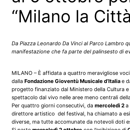
“Milano la Citt
Da Piazza Leonardo Da Vinci al Parco Lambro qua
manifestazione che fa parte del palinsesto di e
MILANO – È affidata a quattro meravigliose voci 
dalla
Fondazione Gioventù Musicale d’Italia
e d
progetto finanziato dal Ministero della Cultura 
spettacolo dal vivo nelle aree meno centrali dell
Per quattro giorni consecutivi, da
mercoledì 2
a
direttore artistico del festival, ha chiamato a esi
diverse, ma tutte accomunate da notevoli doti e
Si parte
mercoledì 2 ottobre
con l’esibizione di
C