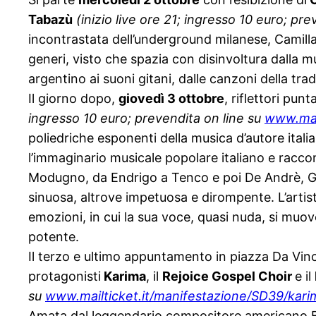
Tabazù
(inizio live ore 21; ingresso 10 euro; pr
incontrastata dell’underground milanese, Camilla
generi, visto che spazia con disinvoltura dalla 
argentino ai suoni gitani, dalle canzoni della tra
Il giorno dopo,
giovedì 3 ottobre
, riflettori pun
ingresso 10 euro; prevendita on line su
www.mail
poliedriche esponenti della musica d’autore itali
l’immaginario musicale popolare italiano e racco
Modugno, da Endrigo a Tenco e poi De Andrè, Gucci
sinuosa, altrove impetuosa e dirompente. L’artist
emozioni, in cui la sua voce, quasi nuda, si muov
potente.
Il terzo e ultimo appuntamento in piazza Da Vi
protagonisti
Karima
, il
Rejoice Gospel Choir
e il
su
www.mailticket.it/
manifestazione/SD39/kari
Amata dal leggendario compositore americano Bur