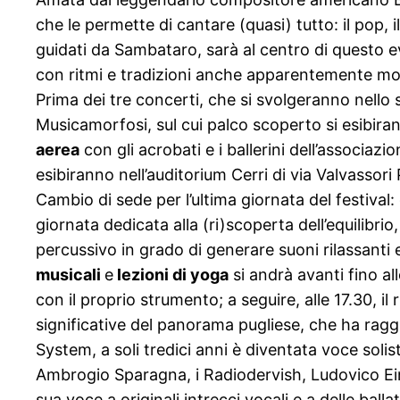
che le permette di cantare (quasi) tutto: il pop, il
guidati da Sambataro, sarà al centro di questo ev
con ritmi e tradizioni anche apparentemente molt
Prima dei tre concerti, che si svolgeranno nello s
Musicamorfosi, sul cui palco scoperto si esibirann
aerea
con gli acrobati e i ballerini dell’associazi
esibiranno nell’auditorium Cerri di via Valvassori
Cambio di sede per l’ultima giornata del festival: 
giornata dedicata alla (ri)scoperta dell’equilibri
percussivo in grado di generare suoni rilassanti 
musicali
e
lezioni di yoga
si andrà avanti fino all
con il proprio strumento; a seguire, alle 17.30, il 
significative del panorama pugliese, che ha ragg
System, a soli tredici anni è diventata voce solis
Ambrogio Sparagna, i Radiodervish, Ludovico Eina
sua voce a originali intrecci vocali e a delle ball