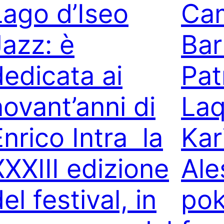
Lago d’Iseo
Cam
Jazz: è
Bar
dedicata ai
Pat
novant’anni di
Laq
Enrico Intra la
Kar
XXXIII edizione
Ale
el festival, in
pok