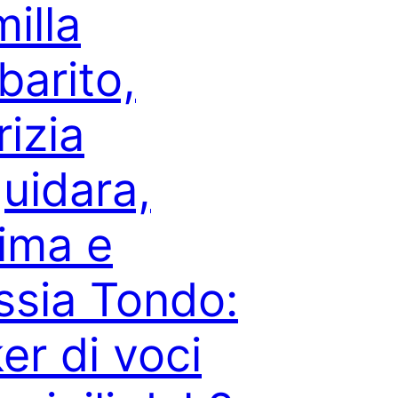
illa
barito,
rizia
uidara,
ima e
ssia Tondo:
er di voci