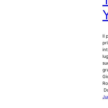
Il
pr
in
lu
su
gr
Gi
Ro
Do
Ju