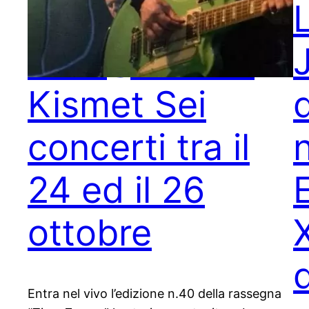
Time Zones –
Bari @ Teatro
Kismet Sei
concerti tra il
24 ed il 26
ottobre
d
Entra nel vivo l’edizione n.40 della rassegna