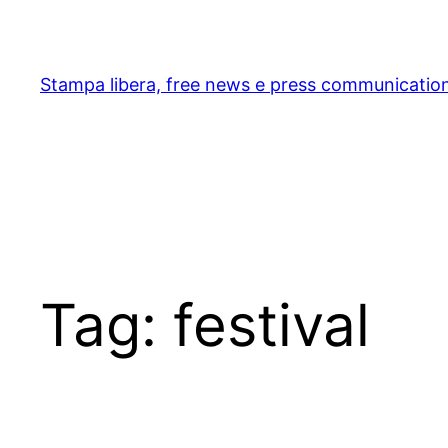
Skip
to
content
Stampa libera, free news e press communicatio
Tag:
festival