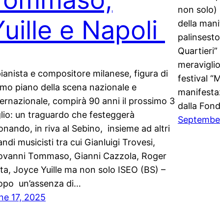
non solo) 
Yuille e Napoli
della mani
palinsesto
Quartieri”
meraviglio
 pianista e compositore milanese, figura di
festival “
imo piano della scena nazionale e
manifesta
ternazionale, compirà 90 anni il prossimo 3
dalla Fon
glio: un traguardo che festeggerà
Septembe
onando, in riva al Sebino, insieme ad altri
andi musicisti tra cui Gianluigi Trovesi,
ovanni Tommaso, Gianni Cazzola, Roger
ta, Joyce Yuille ma non solo ISEO (BS) –
po un’assenza di…
ne 17, 2025