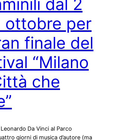
minili dal 2
5 ottobre per
ran finale del
tival “Milano
Città che
e”
 Leonardo Da Vinci al Parco
attro giorni di musica d’autore (ma