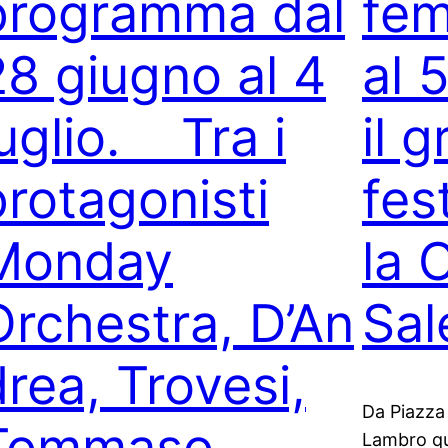
programma dal
fem
28 giugno al 4
al 
luglio. Tra i
il g
protagonisti
fes
Monday
la 
Orchestra, D’An
Sal
drea, Trovesi,
Da Piazza
Tommaso,
Lambro qu