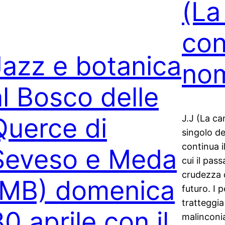
(La
con
Jazz e botanica
no
al Bosco delle
Querce di
J.J (La ca
singolo de
continua i
Seveso e Meda
cui il pas
crudezza d
(MB) domenica
futuro. I 
tratteggia
0 aprile con il
malinconi