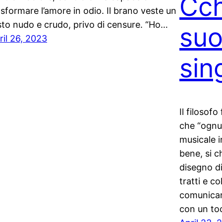
Cch
asformare l’amore in odio. Il brano veste un
sto nudo e crudo, privo di censure. “Ho…
suo
ril 26, 2023
sin
Il filosof
che “ognu
musicale in
bene, si c
disegno di
tratti e co
comunicar
con un to