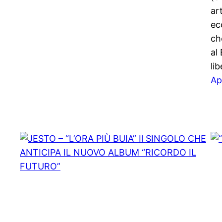
ar
ec
ch
al
li
Ap