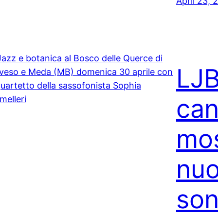
April 23, 
LJB,
can
mos
nu
son