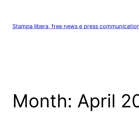
Skip
to
content
Stampa libera, free news e press communicatio
Month:
April 2