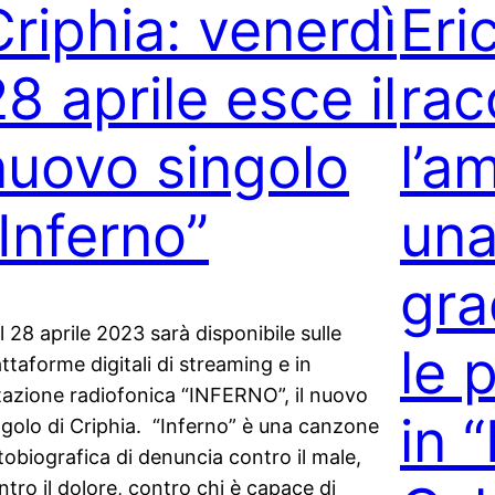
Criphia: venerdì
Eri
8 aprile esce il
rac
nuovo singolo
l’a
“Inferno”
una
gra
l 28 aprile 2023 sarà disponibile sulle
le 
attaforme digitali di streaming e in
tazione radiofonica “INFERNO”, il nuovo
in 
ngolo di Criphia. “Inferno” è una canzone
tobiografica di denuncia contro il male,
ntro il dolore, contro chi è capace di