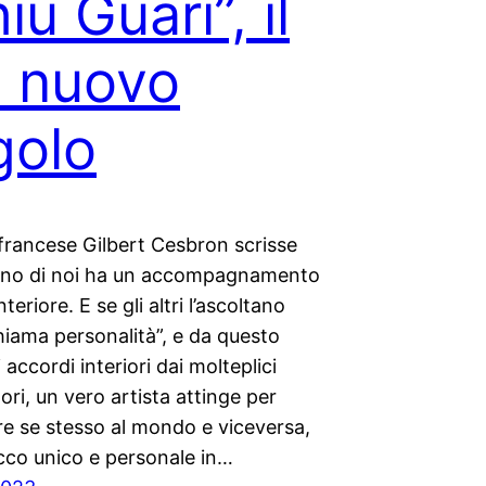
iù Guarì”, il
 nuovo
golo
o francese Gilbert Cesbron scrisse
no di noi ha un accompagnamento
teriore. E se gli altri l’ascoltano
hiama personalità”, e da questo
 accordi interiori dai molteplici
lori, un vero artista attinge per
e se stesso al mondo e viceversa,
cco unico e personale in…