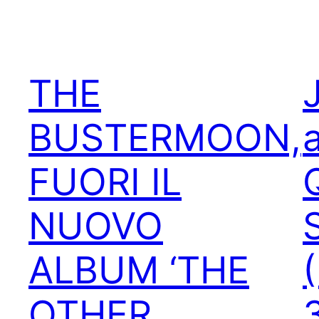
THE
BUSTERMOON,
FUORI IL
NUOVO
ALBUM ‘THE
OTHER
3