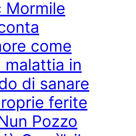
c Mormile
conta
more come
 malattia in
do di sanare
proprie ferite
“Nun Pozzo