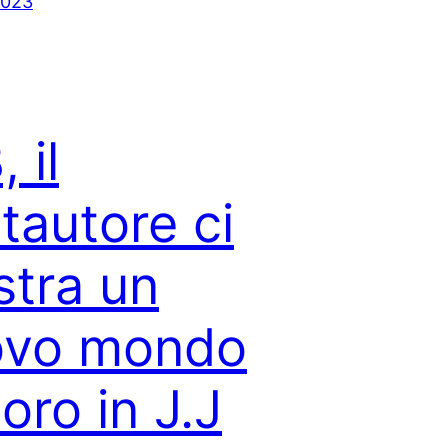
2023
 il
tautore ci
tra un
ovo mondo
oro in J.J