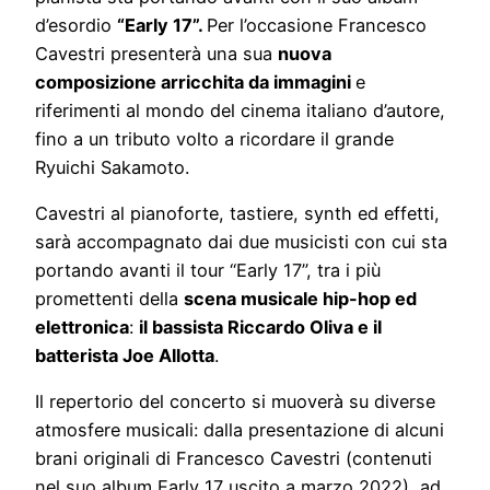
d’esordio
“Early 17”.
Per l’occasione Francesco
Cavestri presenterà una sua
nuova
composizione arricchita da immagini
e
riferimenti al mondo del cinema italiano d’autore,
fino a un tributo volto a ricordare il grande
Ryuichi Sakamoto.
Cavestri al pianoforte, tastiere, synth ed effetti,
sarà accompagnato dai due musicisti con cui sta
portando avanti il tour “Early 17”, tra i più
promettenti della
scena musicale hip-hop ed
elettronica
:
il bassista Riccardo Oliva e il
batterista Joe Allotta
.
Il repertorio del concerto si muoverà su diverse
atmosfere musicali: dalla presentazione di alcuni
brani originali di Francesco Cavestri (contenuti
nel suo album Early 17 uscito a marzo 2022), ad