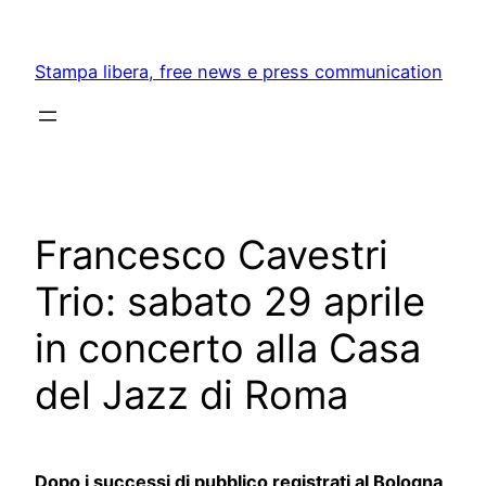
Skip
to
Stampa libera, free news e press communication
content
Francesco Cavestri
Trio: sabato 29 aprile
in concerto alla Casa
del Jazz di Roma
Dopo i successi di pubblico registrati al Bologna