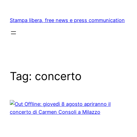
Skip
to
Stampa libera, free news e press communication
content
Tag:
concerto