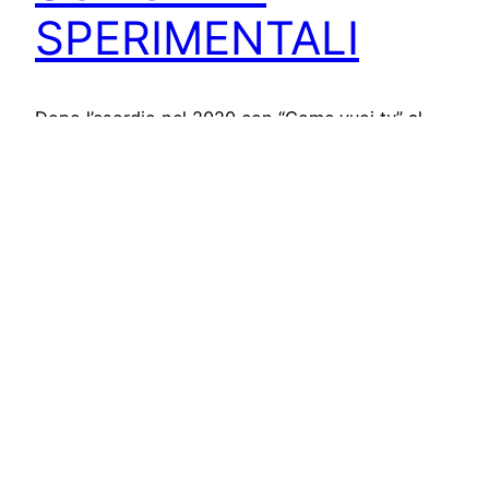
SPERIMENTALI
Dopo l’esordio nel 2020 con “Come vuoi tu” al
fianco di Papillon e la pubblicazione di “Nuvole” e
“Soli” (feat. Federico Mastro), il cantautore e
rapper Venti3, al secolo Alessandro Marchisio,
torna nei digital store con “Vivo” (Red Owl
Records/Visory Records/Believe Digital), il suo
nuovo singolo. Ascolta su Spotify. Prodotto
dall’innovativo e attento tocco del BXF Moving…
December 8, 2021