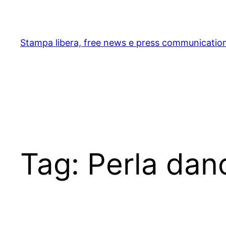
Skip
to
content
Stampa libera, free news e press communicatio
Tag:
Perla dan