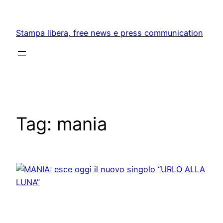
Skip
to
Stampa libera, free news e press communication
content
Tag:
mania