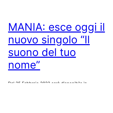
MANIA: esce oggi il
nuovo singolo “Il
suono del tuo
nome”
Dal 25 Febbraio 2022 sarà disponibile in
rotazione radiofonica e su tutte le piattaforme di
streaming “Il suono del tuo nome” (LaPop), il
nuovo singolo dei MANIA. “Il Suono del Tuo
Nome” è un brano scritto in modo leggero ma