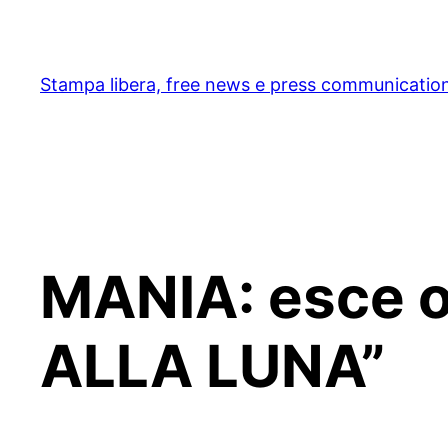
Skip
to
content
Stampa libera, free news e press communicatio
MANIA: esce o
ALLA LUNA”