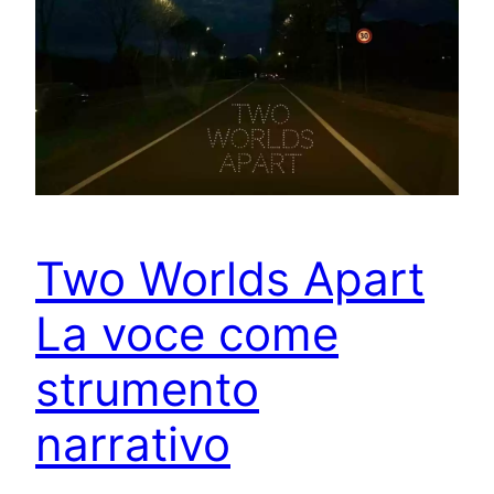
Two Worlds Apart
La voce come
strumento
narrativo