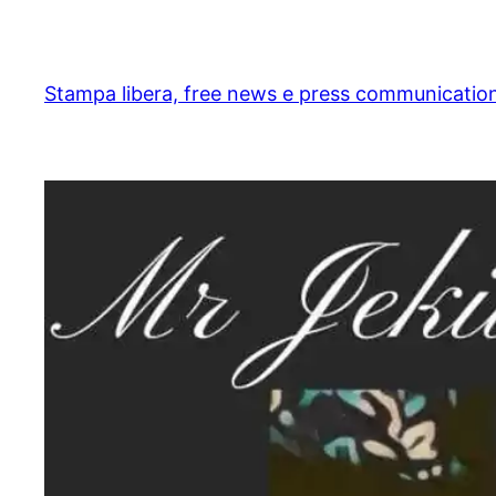
Skip
to
content
Stampa libera, free news e press communicatio