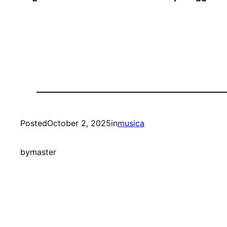
Posted
October 2, 2025
in
musica
by
master