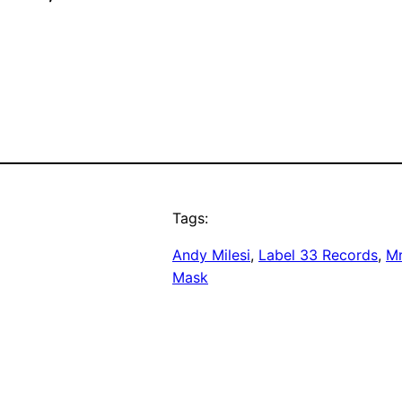
Tags:
Andy Milesi
, 
Label 33 Records
, 
Mr
Mask