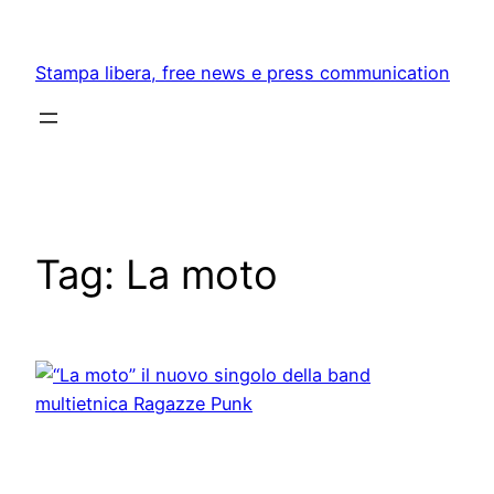
Skip
to
Stampa libera, free news e press communication
content
Tag:
La moto