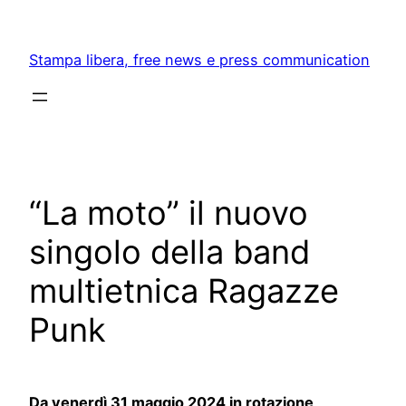
Skip
to
Stampa libera, free news e press communication
content
“La moto” il nuovo
singolo della band
multietnica Ragazze
Punk
Da venerdì 31 maggio 2024 in rotazione