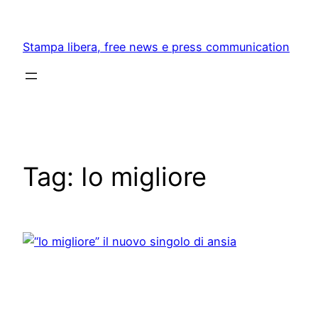
Skip
to
Stampa libera, free news e press communication
content
Tag:
Io migliore