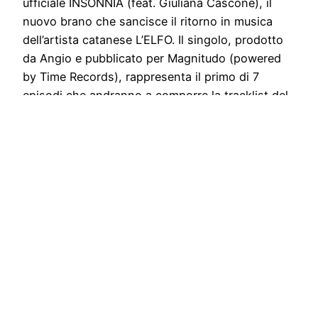
ufficiale INSONNIA (feat. Giuliana Cascone), il
nuovo brano che sancisce il ritorno in musica
dell’artista catanese L’ELFO. Il singolo, prodotto
da Angio e pubblicato per Magnitudo (powered
by Time Records), rappresenta il primo di 7
episodi che andranno a comporre la tracklist del
nuovo Ep dell’artista, MILORD. Un concept Ep che
presto…
November 19, 2021
Stampa libera, free news e press communication