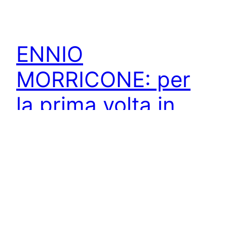
ENNIO
MORRICONE: per
la prima volta in
vinile L’ultimo treno
della notte
Per la prima volta in LP le musiche del Maestro
per il violento thriller del 1975 di Aldo Lado. Vinile
giallo 180 grammi con tutte le tracce, compreso il