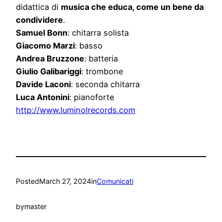
didattica di
musica che educa, come un bene da
condividere
.
Samuel Bonn
: chitarra solista
Giacomo Marzi
: basso
Andrea Bruzzone
: batteria
Giulio Galibariggi
: trombone
Davide Laconi
: seconda chitarra
Luca Antonini
: pianoforte
http://www.luminolrecords.com
Posted
March 27, 2024
in
Comunicati
by
master