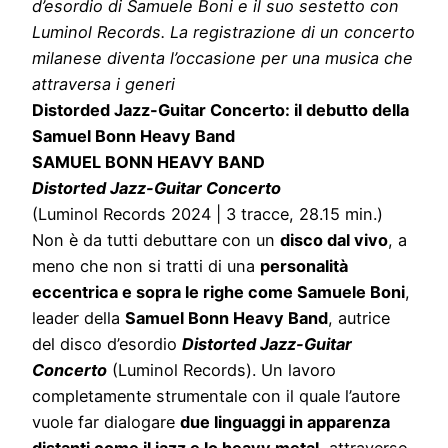
d’esordio di Samuele Boni e il suo sestetto con
Luminol Records. La registrazione di un concerto
milanese diventa l’occasione per una musica che
attraversa i generi
Distorded Jazz-Guitar Concerto: il debutto della
Samuel Bonn Heavy Band
SAMUEL BONN HEAVY BAND
Distorted Jazz-Guitar Concerto
(Luminol Records 2024 | 3 tracce, 28.15 min.)
Non è da tutti debuttare con un
disco dal vivo
, a
meno che non si tratti di una
personalità
eccentrica e sopra le righe come Samuele Boni
,
leader della
Samuel Bonn Heavy Band
, autrice
del disco d’esordio
Distorted Jazz-Guitar
Concerto
(Luminol Records). Un lavoro
completamente strumentale con il quale l’autore
vuole far dialogare
due linguaggi in apparenza
distanti come il jazz e lo heavy metal
, attraverso