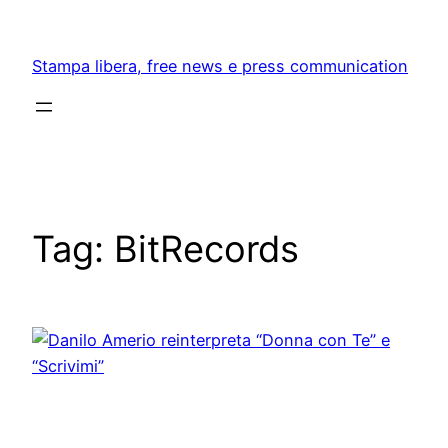
Skip
to
Stampa libera, free news e press communication
content
Tag:
BitRecords