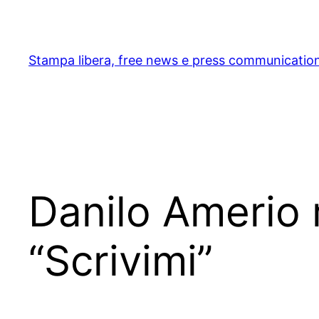
Skip
to
content
Stampa libera, free news e press communicatio
Danilo Amerio 
“Scrivimi”