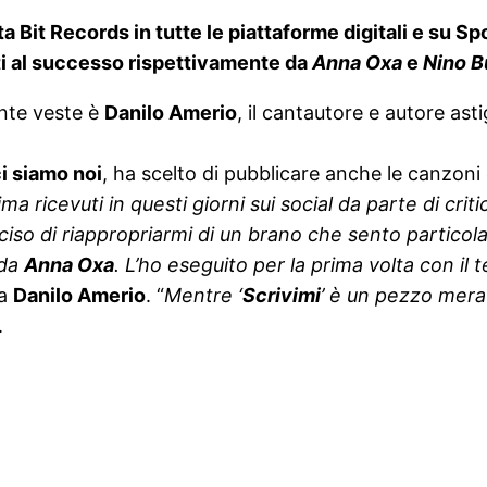
a Bit Records in tutte le piattaforme digitali e su S
ati al successo rispettivamente da
Anna Oxa
e
Nino 
ante veste è
Danilo Amerio
, il cantautore e autore as
ci siamo noi
, ha scelto di pubblicare anche le canzon
ma ricevuti in questi giorni sui social da parte di crit
ciso di riappropriarmi di un brano che sento particola
 da
Anna Oxa
. L’ho eseguito per la prima volta con il
ta
Danilo Amerio
. “
Mentre ‘
Scrivimi
’ è un pezzo merav
.