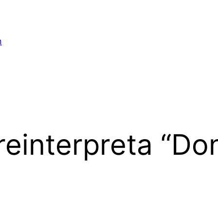
n
reinterpreta “Do