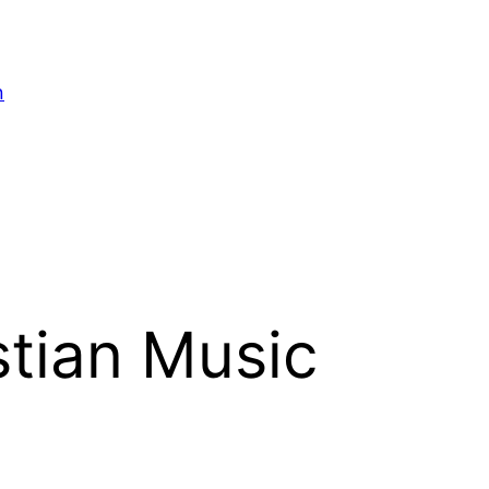
n
stian Music