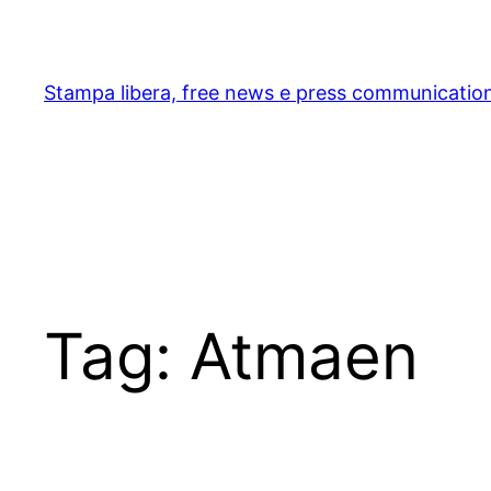
Skip
to
content
Stampa libera, free news e press communicatio
Tag:
Atmaen