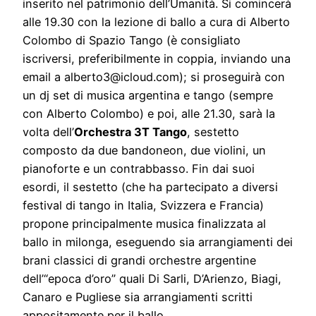
inserito nel patrimonio dell’Umanità. Si comincerà
alle 19.30 con la lezione di ballo a cura di Alberto
Colombo di Spazio Tango (è consigliato
iscriversi, preferibilmente in coppia, inviando una
email a alberto3@icloud.com); si proseguirà con
un dj set di musica argentina e tango (sempre
con Alberto Colombo) e poi, alle 21.30, sarà la
volta dell’
Orchestra 3T Tango
, sestetto
composto da due bandoneon, due violini, un
pianoforte e un contrabbasso. Fin dai suoi
esordi, il sestetto (che ha partecipato a diversi
festival di tango in Italia, Svizzera e Francia)
propone principalmente musica finalizzata al
ballo in milonga, eseguendo sia arrangiamenti dei
brani classici di grandi orchestre argentine
dell’“epoca d’oro” quali Di Sarli, D’Arienzo, Biagi,
Canaro e Pugliese sia arrangiamenti scritti
appositamente per il ballo.