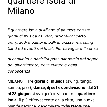
quartiere Isola di
Milano
Il quartiere Isola di Milano si animerà con tre
giorni di musica dal vivo, lezioni-concerto
per grandi e bambini, balli in piazza, marching
band ed eventi nei locali. Per risvegliare il senso
di comunità e socialità post-pandemia nel segno
del divertimento, della cultura e della
conoscenza
MILANO –
Tre giorni
di
musica
(swing, tango,
samba, jazz),
danze, dj set
e
condivisione
: dal
21
al 23 giugno
si svolgerà a Milano, nel
quartiere
Isola
, il più effervescente della città, una nuova
manifestazione, denominata
“Vivi l’Isola che