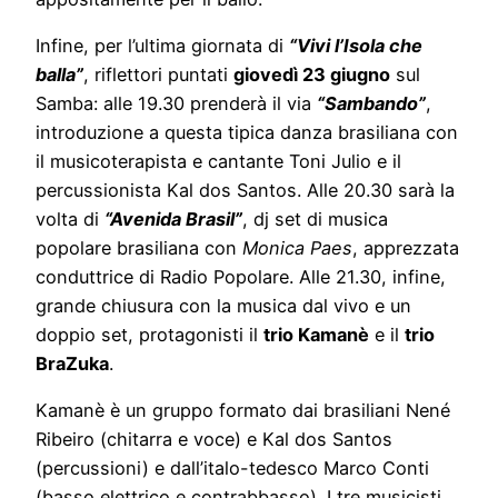
Infine, per l’ultima giornata di
“Vivi l’Isola che
balla”
, riflettori puntati
giovedì 23 giugno
sul
Samba: alle 19.30 prenderà il via
“Sambando”
,
introduzione a questa tipica danza brasiliana con
il musicoterapista e cantante Toni Julio e il
percussionista Kal dos Santos. Alle 20.30 sarà la
volta di
“Avenida Brasil”
, dj set di musica
popolare brasiliana con
Monica Paes
, apprezzata
conduttrice di Radio Popolare. Alle 21.30, infine,
grande chiusura con la musica dal vivo e un
doppio set, protagonisti il
trio Kamanè
e il
trio
BraZuka
.
Kamanè è un gruppo formato dai brasiliani Nené
Ribeiro (chitarra e voce) e Kal dos Santos
(percussioni) e dall’italo-tedesco Marco Conti
(basso elettrico e contrabbasso). I tre musicisti