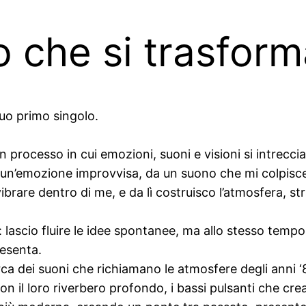
che si trasform
suo primo singolo.
n processo in cui emozioni, suoni e visioni si intrecci
n’emozione improvvisa, da un suono che mi colpisce o
are dentro di me, e da lì costruisco l’atmosfera, strat
a: lascio fluire le idee spontanee, ma allo stesso temp
resenta.
a dei suoni che richiamano le atmosfere degli anni ‘80
 con il loro riverbero profondo, i bassi pulsanti che cr