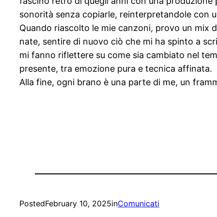
fascino retrò di quegli anni con una produzione 
sonorità senza copiarle, reinterpretandole con 
Quando riascolto le mie canzoni, provo un mix di 
nate, sentire di nuovo ciò che mi ha spinto a s
mi fanno riflettere su come sia cambiato nel te
presente, tra emozione pura e tecnica affinata.
Alla fine, ogni brano è una parte di me, un fram
Posted
February 10, 2025
in
Comunicati