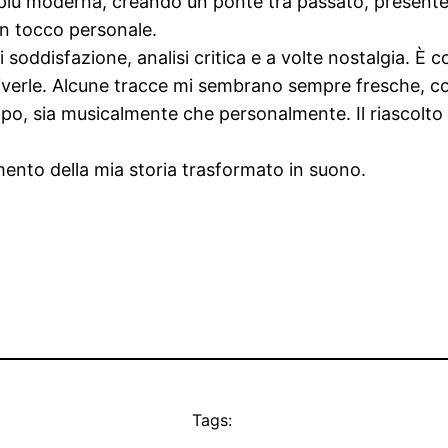
più moderna, creando un ponte tra passato, presentee 
un tocco personale.
soddisfazione, analisi critica e a volte nostalgia. È 
criverle. Alcune tracce mi sembrano sempre fresche, c
mpo, sia musicalmente che personalmente. Il riascolto
mento della mia storia trasformato in suono.
Tags: