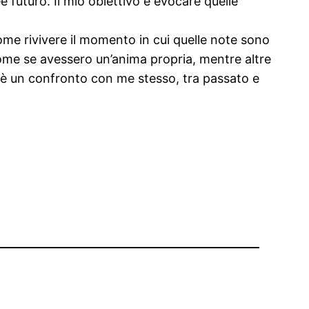
futuro. Il mio obiettivo è evocare quelle
come rivivere il momento in cui quelle note sono
ome se avessero un’anima propria, mentre altre
 è un confronto con me stesso, tra passato e