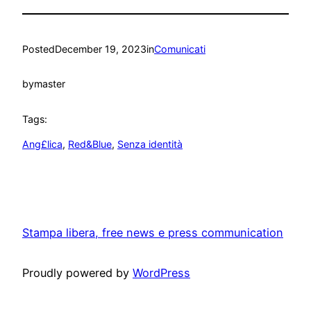
Posted
December 19, 2023
in
Comunicati
by
master
Tags:
Ang£lica
, 
Red&Blue
, 
Senza identità
Stampa libera, free news e press communication
Proudly powered by
WordPress