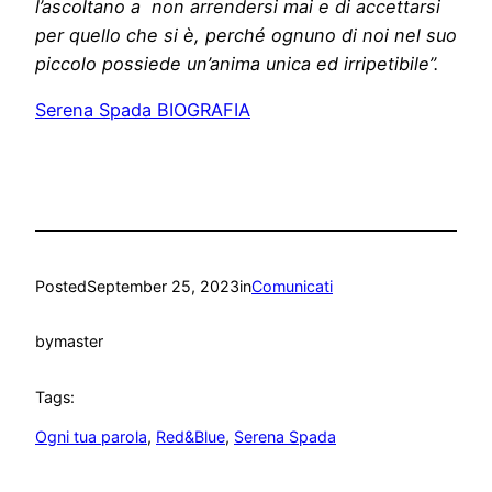
l’ascoltano a non arrendersi mai e di accettarsi
per quello che si è, perché ognuno di noi nel suo
piccolo possiede un’anima unica ed irripetibile”.
Serena Spada BIOGRAFIA
Posted
September 25, 2023
in
Comunicati
by
master
Tags:
Ogni tua parola
, 
Red&Blue
, 
Serena Spada