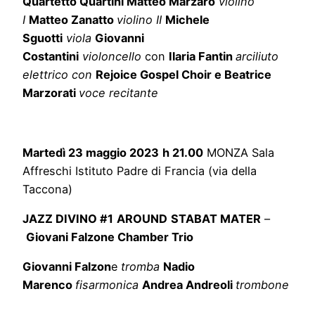
Quartetto Quartini Matteo Marzaro
violino
I
Matteo Zanatto
violino II
Michele
Sguotti
viola
Giovanni
Costantini
violoncello
con
Ilaria Fantin
arciliuto
elettrico con
Rejoice Gospel Choir e Beatrice
Marzorati
voce recitante
Martedì 23 maggio 2023
h 21.00
MONZA Sala
Affreschi Istituto Padre di Francia (via della
Taccona)
JAZZ DIVINO #1
AROUND
STA
BAT MATER
–
Giovani Falzone Chamber Trio
Giovanni Falzon
e
tromba
Nadio
Marenco
fisarmonica
Andrea Andreoli
trombone