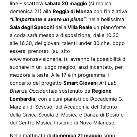
line – scatterà
sabato 20 maggio
(si replica
domenica 21) alla
Reggia di Monza
con l’iniziativa
“L’importante è avere un piano”
: nella bellissima
Sala degli Specchi
della
Villa Reale
un pianoforte
a coda sarà messo a disposizione, dalle 10.30
alle 16.30, dei giovani talenti under 30 che, dopo
essersi prenotati (sul sito
www.monzavisionaria.it), avranno la possibilità di
suonare in un luogo magico, anzi incantato, per
mezz’ora a testa. Alle 17 è in programma il
concerto del progetto
Smart Giovani
Art Lab
Brianza Occidentale
sostenuto da
Regione
Lombardia
, con alcuni pianisti dell’Accademia G.
Marziali di Seveso, dell’Accademia del Talento
della Civica Scuola di Musica e Danza di Desio e
del Centro Musica Insieme di Nova Milanese.
Nella mattinata di
domenica 21 maggio
sono