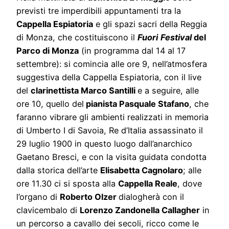
previsti tre imperdibili appuntamenti tra la
Cappella Espiatoria
e gli spazi sacri della Reggia
di Monza, che costituiscono il
Fuori
Festival
del
Parco di Monza
(in programma dal 14 al 17
settembre): si comincia alle ore 9, nell’atmosfera
suggestiva della Cappella Espiatoria, con il live
del
clarinettista Marco Santilli
e a seguire, alle
ore 10, quello del
pianista Pasquale Stafano
, che
faranno vibrare gli ambienti realizzati in memoria
di Umberto I di Savoia, Re d’Italia assassinato il
29 luglio 1900 in questo luogo dall’anarchico
Gaetano Bresci, e con la visita guidata condotta
dalla storica dell’arte
Elisabetta Cagnolaro
; alle
ore 11.30 ci si sposta alla
Cappella Reale
, dove
l’organo di
Roberto Olzer
dialogherà con il
clavicembalo di
Lorenzo Zandonella Callagher
in
un percorso a cavallo dei secoli, ricco come le