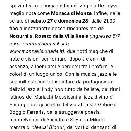
spazio fisico e immaginifico di Virginia De Leyva,
meglio nota come
Monaca di Monza
. Infine, nelle
serate di
sabato 27
e
domenica 28
, dalle 21.30
fino a mezzanotte riecco l’incantesimo dei
Notturni
al
Roseto della Villa Reale
(ingresso 5/7
euro, prenotazioni sul sito
www.monzavisionaria.it):
due notti magiche di
note e visioni per tornare, dopo tre anni di
assenza, a inebriarsi e perdersi tra i profumi e i
colori di un luogo unico. Con la musica jazz e le
sue mille sfaccettature a fare da protagonista:
dall’old jazz al lindy hop tutto da ballare, dai ritmi
latinos dei Mariachi Messicani al jazz divino di
Emong e del quartetto del vibrafonista Gabriele
Boggio Ferraris, dalla struggente poesia
nippoelvetica di Yumi Ito e Szymon Mika al
mantra di
“Jesus’ Blood”
, dai vortici danzanti di