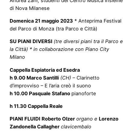
Andrea Zani, studenti del Centro Musica Insieme
di Nova Milanese
Domenica 21 maggio 2023
* Anteprima Festival
del Parco di Monza (tra Parco e Città)
SU PIANI DIVERSI
(tre diversi piani tra il Parco e
la Città)
* in collaborazione con
Piano City
Milano
Cappella Espiatoria ed Esedra
h 9.00 Marco Santilli
(CH)
– Clarinetto
d’improvviso – E l’aria creò il suono
h 10.00
Pasquale Stafano
pianoforte
h 11.30 Cappella Reale
PIANI FLUIDI Roberto Olzer
organo e
Lorenzo
Zandonella Callagher
clavicembalo