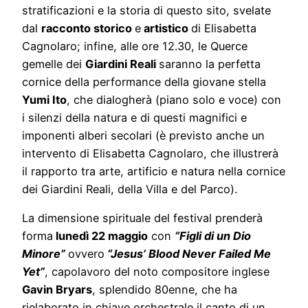
stratificazioni e la storia di questo sito, svelate
dal
racconto storico
e
artistico
di Elisabetta
Cagnolaro; infine, alle ore 12.30, le Querce
gemelle dei
Giardini Reali
saranno la perfetta
cornice della performance della giovane stella
Yumi Ito
, che dialogherà (piano solo e voce) con
i silenzi della natura e di questi magnifici e
imponenti alberi secolari (è previsto anche un
intervento di Elisabetta Cagnolaro, che illustrerà
il rapporto tra arte, artificio e natura nella cornice
dei Giardini Reali, della Villa e del Parco).
La dimensione spirituale del festival prenderà
forma
lunedì 22 maggio
con
“Figli di un Dio
Minore”
ovvero
“Jesus’ Blood Never Failed Me
Yet”
, capolavoro del noto compositore inglese
Gavin Bryars
, splendido 80enne, che ha
rielaborato in chiave orchestrale il canto di un