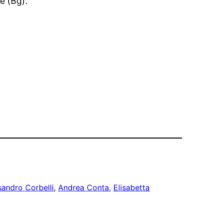
re (Bg).
sandro Corbelli
, 
Andrea Conta
, 
Elisabetta