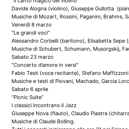
“Il canto magico del violino”
Davide Alogna (violino), Giuseppe Gullotta (pia
Musiche di Mozart, Rossini, Paganini, Brahms, S
Venerdì 8 marzo
“Le grandi voci”
Alessandro Corbelli (baritono), Elisabetta Sepe 
Musiche di Schubert, Schumann, Musorgskij, Fauré
Sabato 23 marzo
“Concerto d’amore in versi”
Fabio Testi (voce recitante), Stefano Maffizzoni 
Musiche e testi di Piovani, Machado, Garcia Lorca
Sabato 6 aprile
“Picnic Suite”
I classici incontrano il Jazz
Giuseppe Nova (flauto), Claudio Piastra (chitarr
Musiche di Claude Bolling.