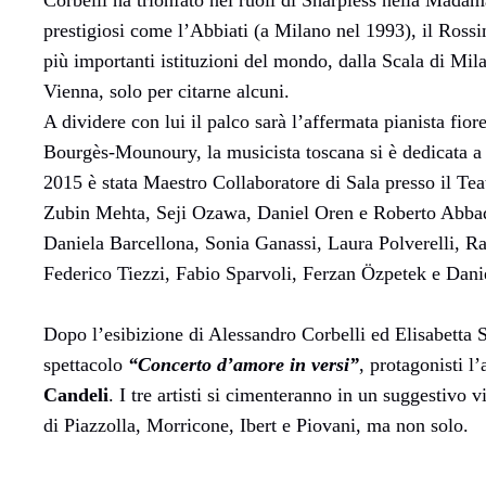
Corbelli ha trionfato nei ruoli di Sharpless nella Mad
prestigiosi come l’Abbiati (a Milano nel 1993), il Rossini
più importanti istituzioni del mondo, dalla Scala di Mi
Vienna, solo per citarne alcuni.
A dividere con lui il palco sarà l’affermata pianista fior
Bourgès-Mounoury, la musicista toscana si è dedicata a un
2015 è stata Maestro Collaboratore di Sala presso il Tea
Zubin Mehta, Seji Ozawa, Daniel Oren e Roberto Abbado,
Daniela Barcellona, Sonia Ganassi, Laura Polverelli, 
Federico Tiezzi, Fabio Sparvoli, Ferzan Özpetek e Dan
Dopo l’esibizione di Alessandro Corbelli ed Elisabetta 
spettacolo
“Concerto d’amore in versi”
, protagonisti l’
Candeli
. I tre artisti si cimenteranno in un suggestiv
di Piazzolla, Morricone, Ibert e Piovani, ma non solo.