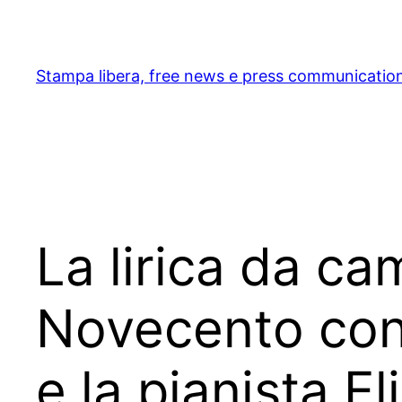
Skip
to
content
Stampa libera, free news e press communicatio
La lirica da cam
Novecento con 
e la pianista 