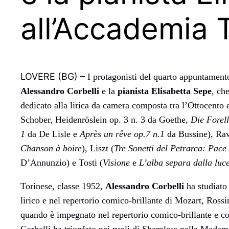
all’Accademia T
LOVERE (BG) –
I protagonisti del quarto appuntament
Alessandro Corbelli
e la
pianista Elisabetta Sepe
, ch
dedicato alla lirica da camera composta tra l’Ottocento 
Schober, Heidenröslein op. 3 n. 3 da Goethe,
Die Forel
1
da De Lisle e
Après un rêve op.7 n.1
da Bussine), Rav
Chanson à boire
), Liszt (
Tre Sonetti del Petrarca: Pace 
D’Annunzio) e Tosti (
Visione
e
L’alba separa dalla luc
Torinese, classe 1952,
Alessandro Corbelli
ha studiato
lirico e nel repertorio comico-brillante di Mozart, Rossi
quando è impegnato nel repertorio comico-brillante e co