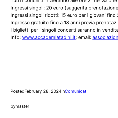
Tutti i concerti inizieranno alle ore 21 nel Salon
Ingressi singoli: 20 euro (suggerita prenotazione
Ingressi singoli ridotti: 15 euro per i giovani fino
Ingresso gratuito fino a 18 anni previa prenotazio
I biglietti per i singoli concerti saranno in vend
Info:
www.accademiatadini.it
; email:
associazio
Posted
February 28, 2024
in
Comunicati
by
master