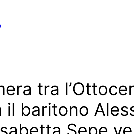
n
era tra l’Ottocen
il baritono Ales
Elisabetta Sepe v