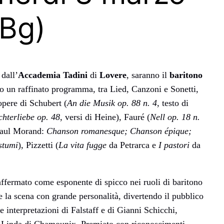
(Bg)
 dall’
Accademia Tadini
di
Lovere
, saranno il
baritono
 un raffinato programma, tra Lied, Canzoni e Sonetti,
opere di Schubert (
An die Musik op. 88 n. 4
, testo di
chterliebe op. 48
, versi di Heine), Fauré (
Nell op. 18 n.
 Paul Morand:
Chanson romanesque; Chanson épique;
ostumi
), Pizzetti (
La vita fugge
da Petrarca e
I pastori
da
ffermato come esponente di spicco nei ruoli di baritono
re la scena con grande personalità, divertendo il pubblico
interpretazioni di Falstaff e di Gianni Schicchi,