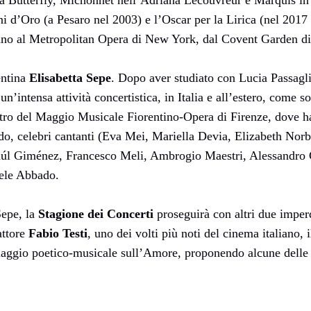
ama Butterfly, Michonnet nell’Adriana Lecouvreur e Marquis 
 d’Oro (a Pesaro nel 2003) e l’Oscar per la Lirica (nel 2017 a 
lano al Metropolitan Opera di New York, dal Covent Garden di 
entina
Elisabetta Sepe
. Dopo aver studiato con Lucia Passaglia
’intensa attività concertistica, in Italia e all’estero, come so
tro del Maggio Musicale Fiorentino-Opera di Firenze, dove ha 
 celebri cantanti (Eva Mei, Mariella Devia, Elizabeth Norbe
Raúl Giménez, Francesco Meli, Ambrogio Maestri, Alessandro C
iele Abbado.
Sepe, la
Stagione dei Concerti
proseguirà con altri due imper
attore
Fabio Testi
, uno dei volti più noti del cinema italiano, i
o viaggio poetico-musicale sull’Amore, proponendo alcune delle