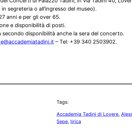
e dei Concerti di Palazzo Tadini, in via Tadini 40, Love
 in segreteria o all’ingresso del museo).
 27 anni e per gli over 65.
ne e disponibilità di posti.
ita secondo disponibilità anche la sera del concerto.
ne@accademiatadini.
it
– Tel: +39 340 2503902.
Tags:
Accademia Tadini di Lovere
, 
Ales
Sepe
, 
lirica