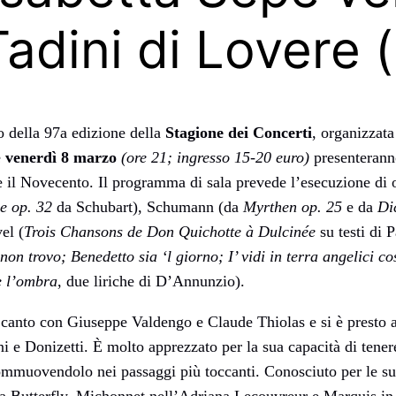
adini di Lovere 
o della 97a edizione della
Stagione dei Concerti
, organizzata
e
venerdì 8 marzo
(ore 21; ingresso 15-20 euro)
presenteranno
e il Novecento. Il programma di sala prevede l’esecuzione di 
le op. 32
da Schubart), Schumann (da
Myrthen op. 25
e da
Di
el (
Trois Chansons de Don Quichotte à Dulcinée
su testi di
non trovo; Benedetto sia ‘l giorno; I’ vidi in terra angelici c
e l’ombra
, due liriche di D’Annunzio).
 canto con Giuseppe Valdengo e Claude Thiolas e si è presto a
ni e Donizetti. È molto apprezzato per la sua capacità di tene
mmuovendolo nei passaggi più toccanti. Conosciuto per le sue 