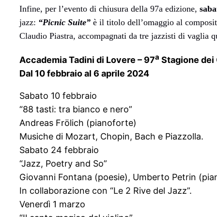
Infine, per l’evento di chiusura della 97a edizione,
saba
jazz:
“Picnic Suite”
è il titolo dell’omaggio al composit
Claudio Piastra, accompagnati da tre jazzisti di vaglia q
a
Accademia Tadini di Lovere – 97
Stagione dei
Dal 10 febbraio al 6 aprile 2024
Sabato 10 febbraio
“88 tasti: tra bianco e nero”
Andreas Frölich (pianoforte)
Musiche di Mozart, Chopin, Bach e Piazzolla.
Sabato 24 febbraio
“Jazz, Poetry and So”
Giovanni Fontana (poesie), Umberto Petrin (pia
In collaborazione con “Le 2 Rive del Jazz”.
Venerdì 1 marzo