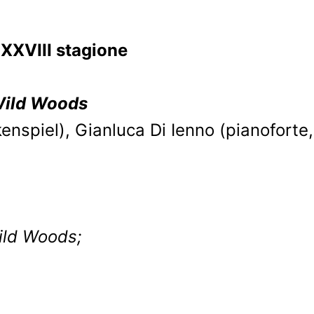
XVIII stagione
 Wild Woods
enspiel), Gianluca Di Ienno (pianoforte, 
Wild Woods;