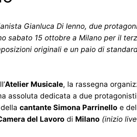
ianista Gianluca Di Ienno, due protagoni
no sabato 15 ottobre a Milano per il te
mposizioni originali e un paio di standa
l’
Atelier Musicale
, la rassegna organiz
 assoluta dedicata a due protagonisti 
 della
cantante Simona Parrinello
e de
Camera del Lavoro
di
Milano
(inizio li