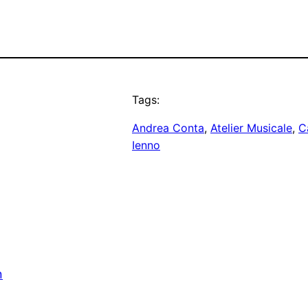
Tags:
Andrea Conta
, 
Atelier Musicale
, 
C
Ienno
n