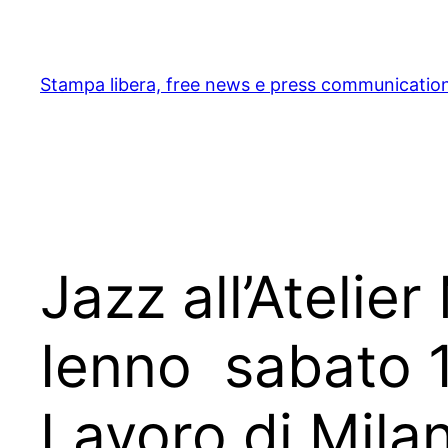
Skip
to
content
Stampa libera, free news e press communicatio
Jazz all’Atelier
Ienno sabato 1
Lavoro di Mila