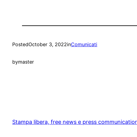
Posted
October 3, 2022
in
Comunicati
by
master
Stampa libera, free news e press communicatio