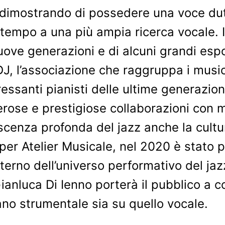
e dimostrando di possedere una voce dut
 tempo a una più ampia ricerca vocale. Il
uove generazioni e di alcuni grandi esp
, l’associazione che raggruppa i musicis
ressanti pianisti delle ultime generazio
erose e prestigiose collaborazioni con mu
scenza profonda del jazz anche la cultur
r Atelier Musicale, nel 2020 è stato pr
terno dell’universo performativo del ja
 Gianluca Di Ienno porterà il pubblico a
ano strumentale sia su quello vocale.