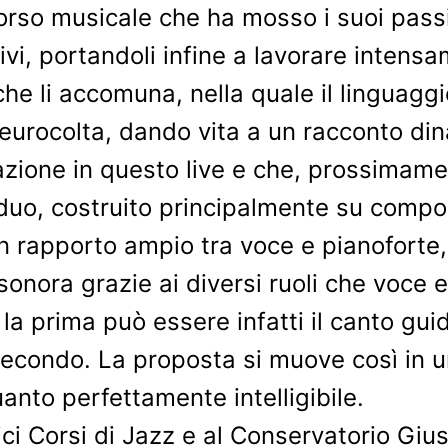
rso musicale che ha mosso i suoi passi n
ivi, portandoli infine a lavorare intens
a che li accomuna, nella quale il linguagg
urocolta, dando vita a un racconto din
azione in questo live e che, prossimame
 duo, costruito principalmente su compos
 rapporto ampio tra voce e pianoforte, i
onora grazie ai diversi ruoli che voce e
 la prima può essere infatti il canto g
 secondo. La proposta si muove così in u
uanto perfettamente intelligibile.
vici Corsi di Jazz e al Conservatorio G