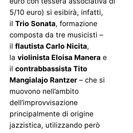
euro con tessera associativa di
5/10 euro) si esibirà, infatti,
il
Trio Sonata
, formazione
composta da tre musicisti –
il
flautista Carlo Nicita
,
la
violinista Eloisa Manera
e
il
contrabbassista Tito
Mangialajo Rantzer
– che si
muovono nell’ambito
dell’improvvisazione
principalmente di origine
jazzistica, utilizzando però