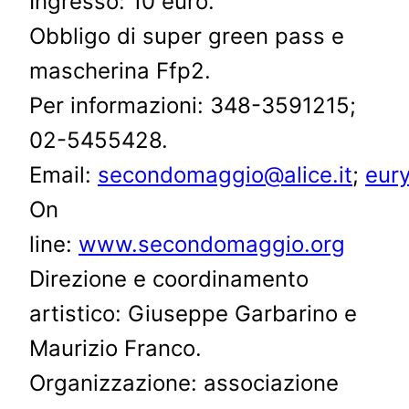
Ingresso: 10 euro.
Obbligo di super green pass e
mascherina Ffp2.
Per informazioni: 348-3591215;
02-5455428.
Email:
secondomaggio@alice.it
;
eury
On
line:
www.secondomaggio.org
Direzione e coordinamento
artistico: Giuseppe Garbarino e
Maurizio Franco.
Organizzazione: associazione