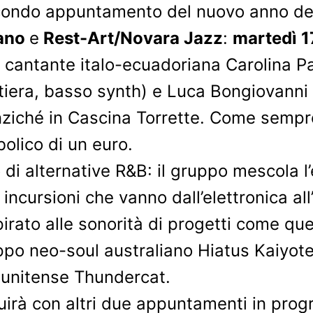
econdo appuntamento del nuovo anno de
bano
e
Rest-Art/Novara Jazz
:
martedì 1
la cantante italo-ecuadoriana Carolina
tiera, basso synth) e Luca Bongiovanni (
nziché in Cascina Torrette. Come sempre, 
mbolico di un euro.
di alternative R&B: il gruppo mescola l
incursioni che vanno dall’elettronica all
ispirato alle sonorità di progetti come qu
po neo-soul australiano Hiatus Kaiyote
tunitense Thundercat.
guirà con altri due appuntamenti in pr