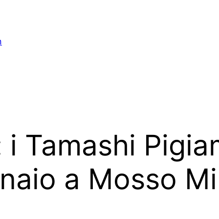
n
”: i Tamashi Pigi
nnaio a Mosso Mi