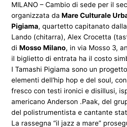
MILANO – Cambio di sede per il s
organizzata da
Mare Culturale Ur
Pigiama
, quartetto capitanato dal
Lando (chitarra), Alex Crocetta (tas
di
Mosso Milano
, in via Mosso 3, a
il biglietto di entrata ha il costo si
I Tamashi Pigiama sono un progetto 
elementi dell’hip hop e del soul, con 
fresco con testi ironici e disillusi, 
americano Anderson .Paak, del grup
del polistrumentista e cantante sta
La rassegna “il jazz a mare” prose