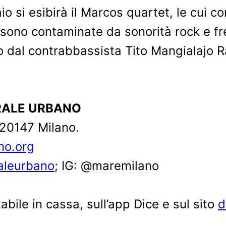
o si esibirà il Marcos quartet, le cui 
ono contaminate da sonorità rock e fre
to dal contrabbassista Tito Mangialajo R
URALE URBANO
 20147 Milano.
no.org
aleurbano
; IG: @maremilano
tabile in cassa, sull’app Dice e sul sito
d