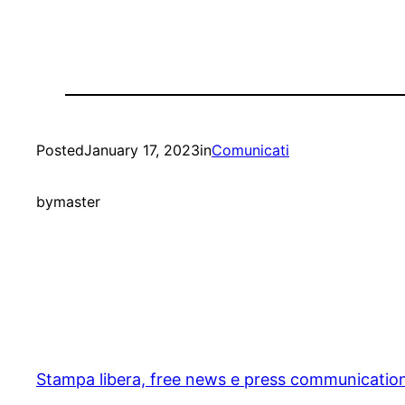
Posted
January 17, 2023
in
Comunicati
by
master
Stampa libera, free news e press communicatio