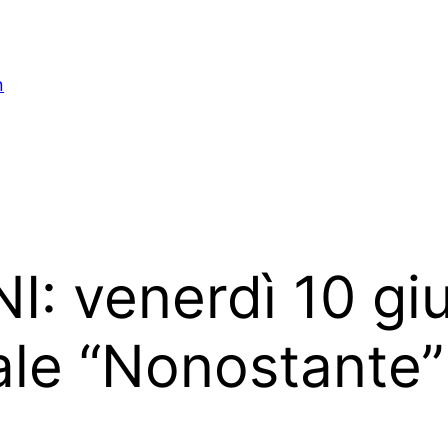
n
: venerdì 10 giu
tale “Nonostante”