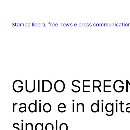
Skip
to
content
Stampa libera, free news e press communicatio
GUIDO SEREGNI
radio e in digi
singolo