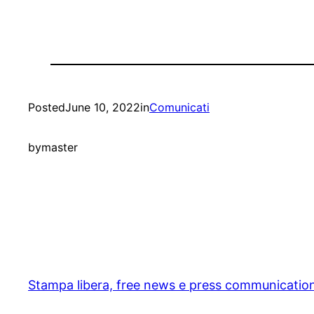
Posted
June 10, 2022
in
Comunicati
by
master
Stampa libera, free news e press communicatio