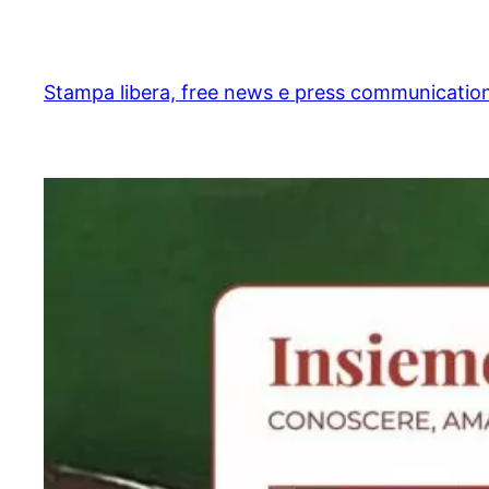
Skip
to
content
Stampa libera, free news e press communicatio