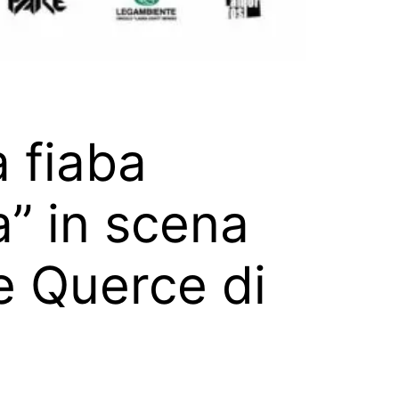
a fiaba
a” in scena
e Querce di