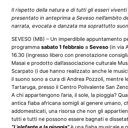
Il rispetto della natura e di tutti gli esseri viv
presentato in anteprima a Seveso nell’ambito de
narrata, evocata e danzata ma soprattutto suonata
SEVESO (MB) – Un imperdibile appuntamento pe
programma
sabato 1 febbraio
a
Seveso
(in via 
16.30 (ingresso libero con prenotazione consigl
Masai e prodotto dall’associazione culturale Mus
Scarpato (i due hanno realizzato anche le musiche 
il suono sono a cura di Andrea Pozzoli, mentre le
Tartaruga, presso il Centro Polivalente San Zeno 
A chi appartengono l’aria, il sole, la pioggia? 
antica fiaba africana somigli al genere umano, ch
addomesticati, una risorsa che non gli appartie
tutti e tutti ne possono essere bagnati e dissetat
“L’elefante e la pioggia”
è una fiaba musicale e p