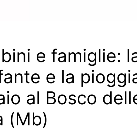
ini e famiglie: l
fante e la pioggi
aio al Bosco dell
a (Mb)