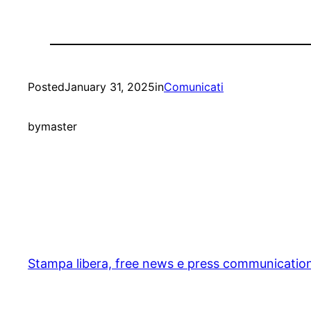
Posted
January 31, 2025
in
Comunicati
by
master
Stampa libera, free news e press communicatio