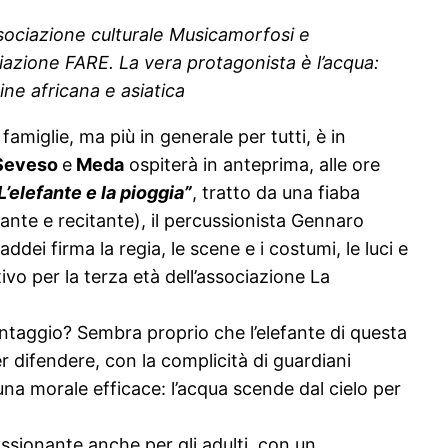
’associazione culturale Musicamorfosi e
iazione FARE. La vera protagonista è l’acqua:
gine africana e asiatica
e famiglie, ma più in generale per tutti, è in
 Seveso
e
Meda
ospiterà in anteprima, alle ore
L’elefante e la pioggia”
, tratto da una fiaba
ante e recitante), il percussionista Gennaro
dei firma la regia, le scene e i costumi, le luci e
vo per la terza età dell’associazione La
antaggio? Sembra proprio che l’elefante di questa
r difendere, con la complicità di guardiani
a morale efficace: l’acqua scende dal cielo per
ssionante anche per gli adulti, con un