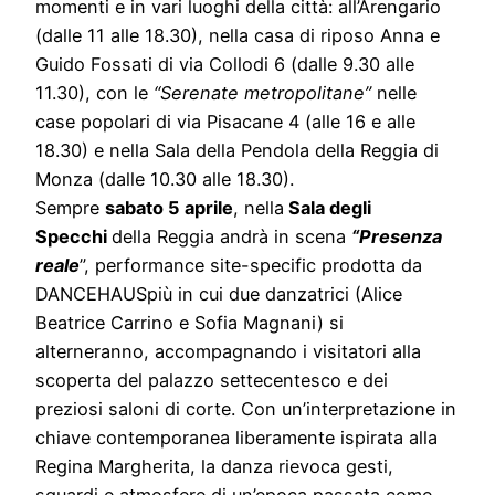
momenti e in vari luoghi della città: all’Arengario
(dalle 11 alle 18.30), nella casa di riposo Anna e
Guido Fossati di via Collodi 6 (dalle 9.30 alle
11.30), con le
“Serenate metropolitane”
nelle
case popolari di via Pisacane 4 (alle 16 e alle
18.30) e nella Sala della Pendola della Reggia di
Monza (dalle 10.30 alle 18.30).
Sempre
sabato 5 aprile
, nella
Sala degli
Specchi
della Reggia andrà in scena
“Presenza
reale
”, performance site-specific prodotta da
DANCEHAUSpiù in cui due danzatrici (Alice
Beatrice Carrino e Sofia Magnani) si
alterneranno, accompagnando i visitatori alla
scoperta del palazzo settecentesco e dei
preziosi saloni di corte. Con un’interpretazione in
chiave contemporanea liberamente ispirata alla
Regina Margherita, la danza rievoca gesti,
sguardi e atmosfere di un’epoca passata come