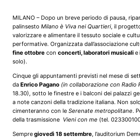
MILANO – Dopo un breve periodo di pausa, ripar
palinsesto
Milano è Viva nei Quartieri
, il proget
valorizzare e alimentare il tessuto sociale e cultura
performative. Organizzata dall’associazione cultu
fine ottobre
con
concerti, laboratori musicali
e
solo).
Cinque gli appuntamenti previsti nel mese di se
da
Enrico Pagano
(in collaborazione con Radio
18.30), sotto le finestre e i balconi dei palazzi g
a note canzoni della tradizione italiana. Non solo
cimenteranno con le
Serenate metropolitane
. P
della trasmissione
Vieni
con me
(tel. 023300100
Sempre
giovedì 18 settembre
, l’auditorium Dem