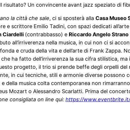
Il risultato? Un convincente avant jazz speziato di fib
lano la città che sale
, ci si sposterà alla
Casa Museo S
ore e scrittore Emilio Tadini, con spazi dedicati all’arte 
n
Ciardelli
(contrabbasso) e
Riccardo Angelo Strano
ributo all’irriverenza nella musica, in cui non ci si ac
ofonda e cruda della vita e dell’arte di Frank Zappa. N
e ha fatto dell’irriverenza la sua cifra stilistica, m
questo progetto, il trio si prende beffe degli orpelli 
nte, in cui tecniche, stili e armonie diverse possono 
k e della musica colta contemporanea non rimarranno d
us Mozart o Alessandro Scarlatti. Prima del concert
ne consigliata on line qui:
https://www.eventbrite.it