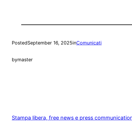
Posted
September 16, 2025
in
Comunicati
by
master
Stampa libera, free news e press communicatio