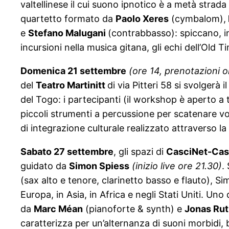
valtellinese il cui suono ipnotico è a metà strada 
quartetto formato da
Paolo Xeres
(cymbalom),
e
Stefano
Malugani
(contrabbasso): spiccano, in
incursioni nella musica gitana, gli echi dell’Old 
Domenica 21 settembre
(ore 14, prenotazioni o
del
Teatro Martinitt
di via Pitteri 58 si svolgerà 
del Togo: i partecipanti (il workshop è aperto a
piccoli strumenti a percussione per scatenare voc
di integrazione culturale realizzato attraverso l
Sabato 27 settembre
, gli spazi di
CasciNet
-Cas
guidato da
Simon
Spiess
(inizio live ore 21.30)
.
(sax alto e tenore, clarinetto basso e flauto), Si
Europa, in Asia, in Africa e negli Stati Uniti. Uno 
da
Marc
Méan
(pianoforte & synth) e
Jonas
Rut
caratterizza per un’alternanza di suoni morbidi, b