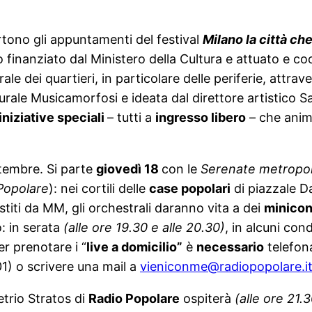
tono gli appuntamenti del festival
Milano la città che
to finanziato dal Ministero della Cultura e attuato e c
le dei quartieri, in particolare delle periferie, attraver
rale Musicamorfosi e ideata dal direttore artistico Sa
iniziative speciali
– tutti a
ingresso libero
– che anime
ttembre. Si parte
giovedì 18
con le
Serenate metropo
 Popolare
): nei cortili delle
case popolari
di piazzale Da
estiti da MM, gli orchestrali daranno vita a dei
minicon
: in serata
(alle ore 19.30 e alle 20.30)
, in alcuni con
er prenotare i “
live a domicilio”
è
necessario
telefon
1) o scrivere una mail a
vieniconme@radiopopolare.i
etrio Stratos di
Radio Popolar
e
ospiterà
(alle ore 21.