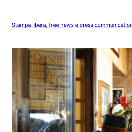
Skip
to
content
Stampa libera, free news e press communicatio