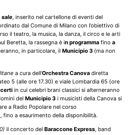
 sale
, inserito nel cartellone di eventi del
oordinato dal Comune di Milano con l’obiettivo di
so il teatro, la musica, la danza, il circo e le arti
ul Beretta, la rassegna è i
n programma
fino
a
ranno, in particolare, il
Municipio 3
(ma non
litane
a cura dell’
Orchestra Canova
diretta
teo 5 (alle ore 17.30) e viale Lombardia 65 (ore
certi
in cui celebri brani classici si alterneranno
domini del
Municipio 3
i musicisti della Canova si
are a Radio Popolare nel corso
t
, fino a esaurimento della disponibilità.
30)
il concerto del
Baraccone Express
, band