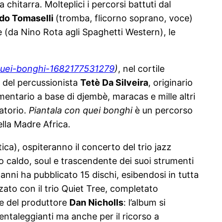
 chitarra. Molteplici i percorsi battuti dal
do Tomaselli
(tromba, flicorno soprano, voce)
e (da Nino Rota agli Spaghetti Western), le
quei-bonghi-
1682177531279
)
, nel cortile
a del percussionista
Tetè
Da Silveira
, originario
mentario a base di djembè, maracas e mille altri
ratorio.
Piantala con quei bonghi
è un percorso
ella Madre Africa.
tica), ospiteranno il concerto del trio jazz
o caldo, soul e trascendente dei suoi strumenti
 anni ha pubblicato 15 dischi, esibendosi in tutta
zzato con il trio Quiet Tree, completato
le del produttore
Dan Nicholls
: l’album si
ientaleggianti ma anche per il ricorso a