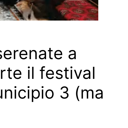
 serenate a
te il festival
unicipio 3 (ma