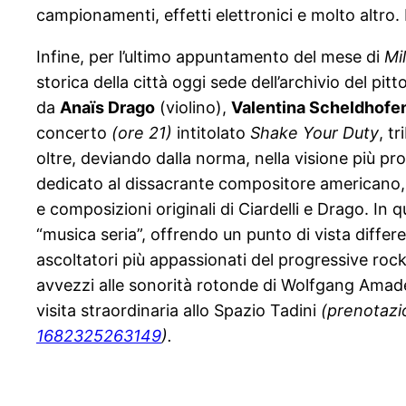
campionamenti, effetti elettronici e molto altro. 
Infine, per l’ultimo appuntamento del mese di
Mi
storica della città oggi sede dell’archivio del pitt
da
Anaïs
Drago
(violino),
Valentina
Scheldhofe
concerto
(ore
21
)
intitolato
Shake Your Duty
, t
oltre, deviando dalla norma, nella visione più pr
dedicato al dissacrante compositore americano, ch
e composizioni originali di Ciardelli e Drago. In 
“musica seria”, offrendo un punto di vista differe
ascoltatori più appassionati del progressive roc
avvezzi alle sonorità rotonde di Wolfgang Amade
visita straordinaria allo Spazio Tadini
(prenotazio
1682325263149
).