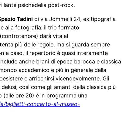
rillante psichedelia post-rock.
pazio Tadini
di via Jommelli 24, ex tipografia
e alla fotografia: il trio formato
(controtenore) darà vita al
contenta più delle regole, ma si guarda sempre
on a caso, il repertorio è quasi interamente
a include anche brani di epoca barocca e classica
del mondo accademico e più in generale della
coesistere e arricchirsi vicendevolmente. Gli
elusi, così come gli amanti della classica più
o (alle ore 20) è in programma una
/e/
biglietti-concerto-al-museo-