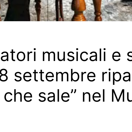
atori musicali e
8 settembre ripar
à che sale” nel M