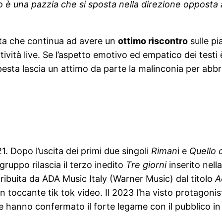
o è una pazzia che si sposta nella direzione opposta a
sta che continua ad avere un
ottimo riscontro
sulle pi
tività live. Se l’aspetto emotivo ed empatico dei testi
sta lascia un attimo da parte la malinconia per abbrac
 Dopo l’uscita dei primi due singoli
Riman
i e
Quello 
gruppo rilascia il terzo inedito
Tre giorni
inserito nella
tribuita da ADA Music Italy (Warner Music) dal titolo
A
toccante tik tok video. Il 2023 l’ha visto protagoni
he hanno confermato il forte legame con il pubblico in t