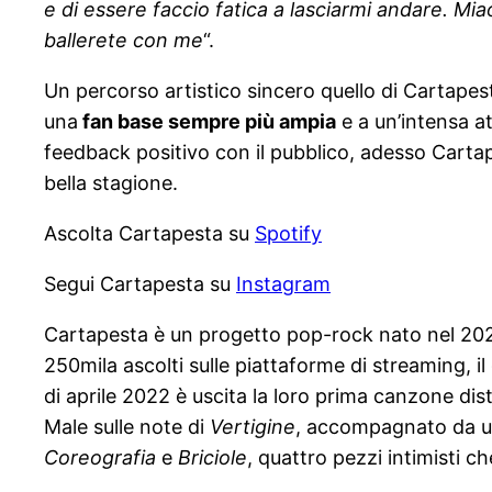
e di essere faccio fatica a lasciarmi andare. Mia
ballerete con me
“.
Un percorso artistico sincero quello di Cartape
una
fan base sempre più ampia
e a un’intensa at
feedback positivo con il pubblico, adesso Cartape
bella stagione.
Ascolta Cartapesta su
Spotify
Segui Cartapesta su
Instagram
Cartapesta è un progetto pop-rock nato nel 2021.
250mila ascolti sulle piattaforme di streaming, il 
di aprile 2022 è uscita la loro prima canzone dis
Male sulle note di
Vertigine
, accompagnato da un 
Coreografia
e
Briciole
, quattro pezzi intimisti c