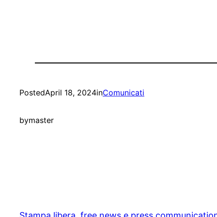
Posted
April 18, 2024
in
Comunicati
by
master
Stampa libera, free news e press communicatio