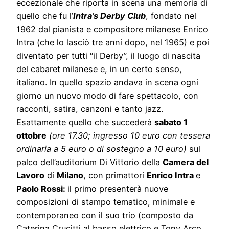
eccezionale che riporta in scena una memoria di
quello che fu l’
Intra’s Derby Club
, fondato nel
1962 dal pianista e compositore milanese Enrico
Intra (che lo lasciò tre anni dopo, nel 1965) e poi
diventato per tutti “il Derby”, il luogo di nascita
del cabaret milanese e, in un certo senso,
italiano. In quello spazio andava in scena ogni
giorno un nuovo modo di fare spettacolo, con
racconti, satira, canzoni e tanto jazz.
Esattamente quello che succederà
sabato 1
ottobre
(ore 17.30; ingresso 10 euro con tessera
ordinaria a 5 euro o di sostegno a 10 euro)
sul
palco dell’auditorium Di Vittorio della
Camera del
Lavoro
di
Milano
, con primattori
Enrico Intra
e
Paolo Rossi:
il primo presenterà nuove
composizioni di stampo tematico, minimale e
contemporaneo con il suo trio (composto da
Caterina Crucitti al basso elettrico e Tony Arco