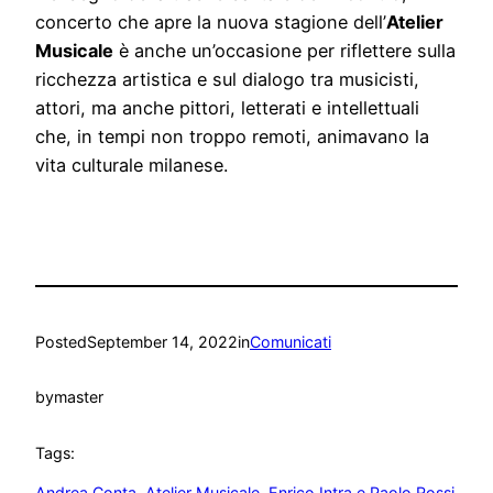
concerto che apre la nuova stagione dell’
Atelier
Musicale
è anche un’occasione per riflettere sulla
ricchezza artistica e sul dialogo tra musicisti,
attori, ma anche pittori, letterati e intellettuali
che, in tempi non troppo remoti, animavano la
vita culturale milanese.
Posted
September 14, 2022
in
Comunicati
by
master
Tags:
Andrea Conta
, 
Atelier Musicale
, 
Enrico Intra e Paolo Rossi