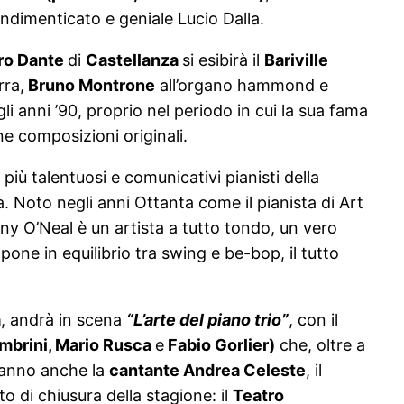
’indimenticato e geniale Lucio Dalla.
ro Dante
di
Castellanza
si esibirà il
Bariville
rra,
Bruno Montrone
all’organo hammond e
li anni ’90, proprio nel periodo in cui la sua fama
ne composizioni originali.
 più talentuosi e comunicativi pianisti della
. Noto negli anni Ottanta come il pianista di Art
nny O’Neal è un artista a tutto tondo, un vero
pone in equilibrio tra swing e be-bop, il tutto
a
, andrà in scena
“L’arte del piano trio”
, con il
ambrini, Mario Rusca
e
Fabio Gorlier)
che, oltre a
aranno anche la
cantante Andrea Celeste
, il
to di chiusura della stagione: il
Teatro