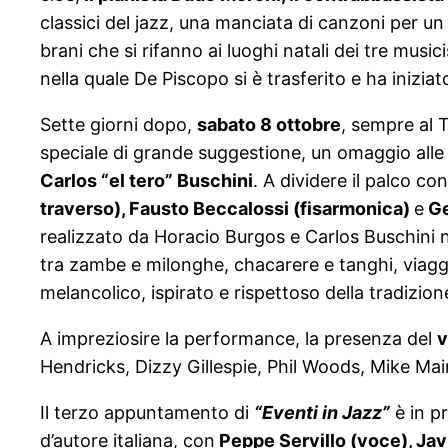
classici del jazz, una manciata di canzoni per un
brani che si rifanno ai luoghi natali dei tre music
nella quale De Piscopo si è trasferito e ha iniziat
Sette giorni dopo,
sabato 8 ottobre
, sempre al 
speciale di grande suggestione, un omaggio alle m
Carlos “el tero” Buschini
. A dividere il palco co
traverso), Fausto Beccalossi (fisarmonica)
e
Ge
realizzato da Horacio Burgos e Carlos Buschini n
tra zambe e milonghe, chacarere e tanghi, viaggi i
melancolico, ispirato e rispettoso della tradizio
A impreziosire la performance, la presenza del
v
Hendricks, Dizzy Gillespie, Phil Woods, Mike Mai
Il terzo appuntamento di
“Eventi in Jazz”
è in 
d’autore italiana, con
Peppe Servillo (voce), Jav