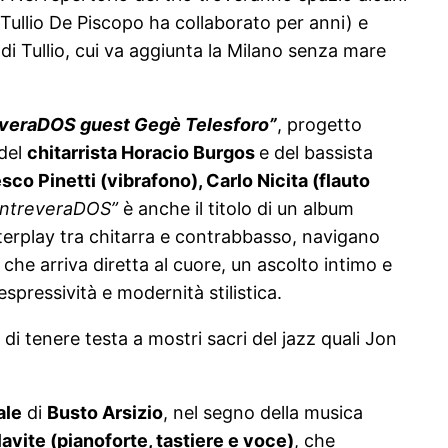
 Tullio De Piscopo ha collaborato per anni) e
i di Tullio, cui va aggiunta la Milano senza mare
everaDOS guest Gegè Telesforo”
, progetto
 del
chitarrista Horacio Burgos
e del bassista
co Pinetti (vibrafono), Carlo Nicita (flauto
ntreveraDOS”
è anche il titolo di un album
nterplay tra chitarra e contrabbasso, navigano
 che arriva diretta al cuore, un ascolto intimo e
spressività e modernità stilistica.
di tenere testa a mostri sacri del jazz quali Jon
ale
di
Busto Arsizio
, nel segno della musica
vite (pianoforte, tastiere e voce)
, che