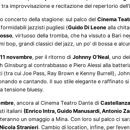
ra tra improvvisazione e recitazione del repertorio dell
to concerto della stagione: sul palco del
Cinema Teat
rmidabili jazzisti pugliesi (
Guido Di Leone
alla chita
Bosso
, virtuoso della tromba, che ha vissuto a Bari neg
i bop, grandi classici del jazz, un po’ di bossa e alcu
ì 11 novembre
, per il ritorno di
Johnny O’Neal
, uno dei
h Ginsburg al contrabbasso e Piero Alessi alla batteria
ti (tra cui Joe Pass, Ray Brown e Kenny Burrell), Joh
onando e cantando. Il suo stile elegante e raffinato si 
la tensione bluesy.
embre
, ancora al Cinema Teatro Dante di
Castellanz
ti italiani
(Enrico Intra, Guido Manusardi, Antonio Z
buteranno un omaggio a Mina. Con loro sul palco ci s
Nicola Stranieri
. Cambio di location, infine, per l’even