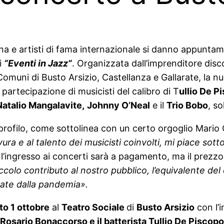
a e artisti di fama internazionale si danno appuntam
i
“Eventi in Jazz”
. Organizzata dall’imprenditore disco
Comuni di Busto Arsizio, Castellanza e Gallarate, la 
a partecipazione di musicisti del calibro di T
ullio De P
Natalio Mangalavite,
Johnny O’Neal
e il
Trio Bobo
, so
 profilo, come sottolinea con un certo orgoglio Mario
avura e al talento dei musicisti coinvolti, mi piace sott
l’ingresso ai concerti sarà a pagamento, ma il prezzo d
olo contributo al nostro pubblico, l’equivalente del c
ovate dalla pandemia».
to 1 ottobre
al
Teatro Sociale
di
Busto Arsizio
con l’i
 Rosario Bonaccorso e il batterista Tullio De Piscopo