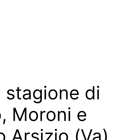
 stagione di
o, Moroni e
 Arsizio (Va)