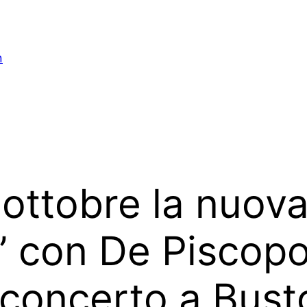
n
 ottobre la nuova
z” con De Piscop
concerto a Busto