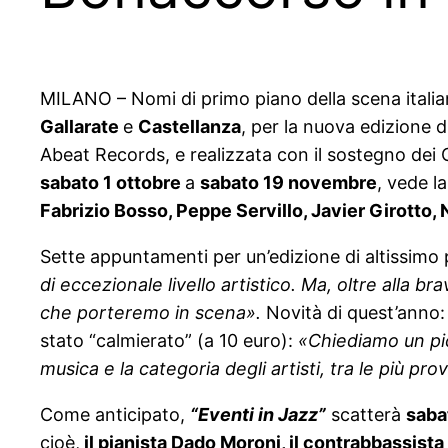
MILANO – Nomi di primo piano della scena italian
Gallarate
e
Castellanza
, per la nuova edizione d
Abeat Records, e realizzata con il sostegno dei 
sabato 1 ottobre
a
sabato 19 novembre
, vede l
Fabrizio Bosso, Peppe Servillo, Javier Girotto, 
Sette appuntamenti per un’edizione di altissimo
di eccezionale livello artistico. Ma, oltre alla br
che porteremo in scena».
Novità di quest’anno: 
stato “calmierato” (a 10 euro):
«Chiediamo un picc
musica e la categoria degli artisti, tra le più pr
Come anticipato,
“Eventi in Jazz”
scatterà
saba
cioè,
il pianista Dado Moroni, il contrabbassista