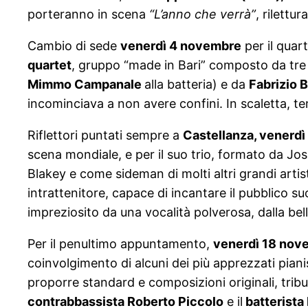
porteranno in scena
“L’anno che verrà”
, rilettu
Cambio di sede
venerdì 4 novembre
per il quar
quartet
, gruppo “made in Bari” composto da tre fo
Mimmo Campanale
alla batteria) e da
Fabrizio 
incominciava a non avere confini. In scaletta, tem
Riflettori puntati sempre a
Castellanza, venerd
scena mondiale, e per il suo trio, formato da Jos
Blakey e come sideman di molti altri grandi artis
intrattenitore, capace di incantare il pubblico su
impreziosito da una vocalità polverosa, dalla bel
Per il penultimo appuntamento,
venerdì 18 nov
coinvolgimento di alcuni dei più apprezzati pianis
proporre standard e composizioni originali, tri
contrabbassista Roberto Piccolo
e il
batterista 