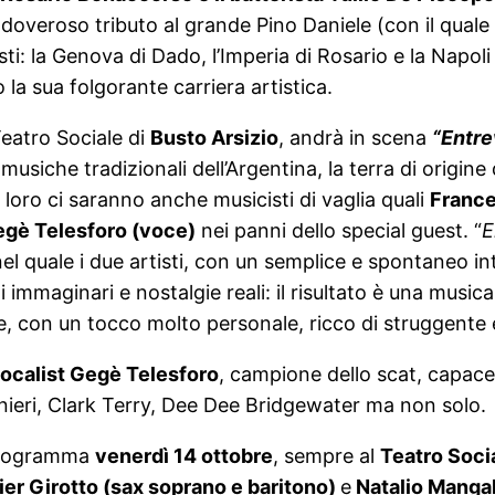
 doveroso tributo al grande Pino Daniele (con il quale
isti: la Genova di Dado, l’Imperia di Rosario e la Napol
o la sua folgorante carriera artistica.
Teatro Sociale di
Busto Arsizio
, andrà in scena
“Entr
usiche tradizionali dell’Argentina, la terra di origine
n loro ci saranno anche musicisti di vaglia quali
Frances
gè Telesforo (voce)
nei panni dello special guest. “
E
el quale i due artisti, con un semplice e spontaneo i
mmaginari e nostalgie reali: il risultato è una musica
ne, con un tocco molto personale, ricco di struggente e
ocalist Gegè Telesforo
, campione dello scat, capace 
nieri, Clark Terry, Dee Dee Bridgewater ma non solo.
programma
venerdì 14 ottobre
, sempre al
Teatro Soci
ier Girotto (sax soprano e baritono)
e
Natalio Mangala