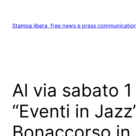
Skip
to
content
Stampa libera, free news e press communicatio
Al via sabato 1
“Eventi in Jaz
Bonaccorso in 